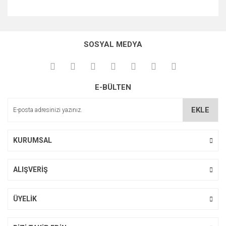
Bu ürünün fiyat bilgisi, resim, ürün açıklamalarında ve diğer
konularda yetersiz gördüğünüz noktaları öneri formunu
Bu ürüne ilk yorumu siz yapın!
kullanarak tarafımıza iletebilirsiniz.
SOSYAL MEDYA
Görüş ve önerileriniz için teşekkür ederiz.
Yorum Yaz
Ürün resmi kalitesiz, bozuk veya görüntülenemiyor.
E-BÜLTEN
Ürün açıklamasında eksik bilgiler bulunuyor.
Ürün bilgilerinde hatalar bulunuyor.
EKLE
Ürün fiyatı diğer sitelerden daha pahalı.
Bu ürüne benzer farklı alternatifler olmalı.
KURUMSAL
ALIŞVERİŞ
Gönder
ÜYELİK