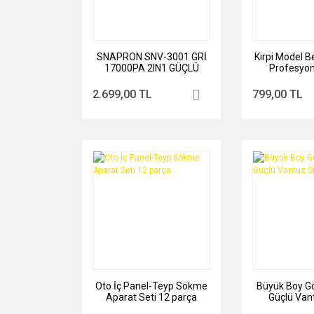
SNAPRON SNV-3001 GRİ
Kirpi Model B
17000PA 2IN1 GÜÇLÜ
Profesyon
VAKUMLU ÜFLEMELİ
ŞARJLI ELEKTRİKLİ ARAÇ
2.699,00 TL
799,00 TL
SÜPÜRGESİ
Oto İç Panel-Teyp Sökme
Büyük Boy Gö
Aparat Seti 12 parça
Güçlü Van