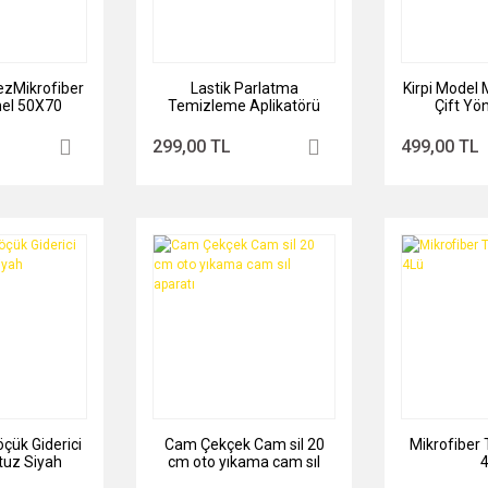
ezMikrofiber
Lastik Parlatma
Kirpi Model 
el 50X70
Temizleme Aplikatörü
Çift Yö
Siyah
299,00 TL
499,00 TL
çük Giderici
Cam Çekçek Cam sil 20
Mikrofiber 
tuz Siyah
cm oto yıkama cam sıl
aparatı