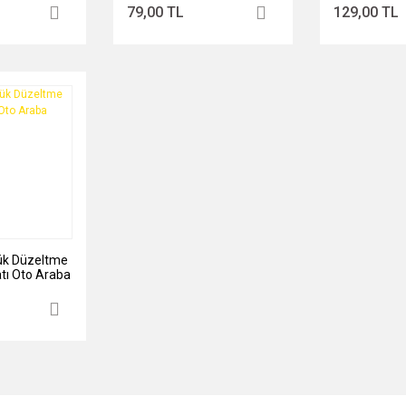
79,00 TL
129,00 TL
ük Düzeltme
ı Oto Araba
aporta