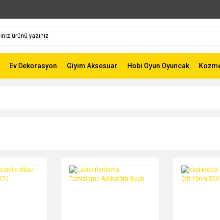
Ev Dekorasyon
Giyim Aksesuar
Hobi Oyun Oyuncak
Kozmet