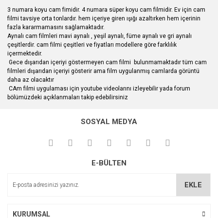
3 numara koyu cam fimidir. 4 numara süper koyu cam filmidir. Ev için cam
filmi tavsiye orta tonlardır. hem içeriye giren ışığı azaltırken hem içerinin
fazla kararmamasını sağlamaktadır.
Aynalı cam filmleri mavi aynalı , yeşil aynalı, füme aynalı ve gri aynalı
çeşitlerdir. cam filmi çeşitleri ve fiyatları modellere göre farklılık
içermektedir.
Gece dışarıdan içeriyi göstermeyen cam filmi bulunmamaktadır tüm cam
filmleri dışarıdan içeriyi gösterir ama film uygulanmış camlarda görüntü
daha az olacaktır
CAm filmi uygulaması için youtube videolarını izleyebilir yada forum
bölümüzdeki açıklanmaları takip edebilirsiniz
SOSYAL MEDYA
E-BÜLTEN
EKLE
KURUMSAL