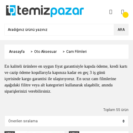
ARA
Anasayfa
Oto Aksesuar
Cam Filmleri
En kaliteli ürünlere en uygun fiyat garantisiyle
kapıda ödeme, kredi kartı
ve cazip ödeme koşullarıyla kapınıza kadar en geç 3 iş günü
içerisinde kargo garantisi ile ulaştırıyoruz. En ucuz cam filmlerine
aşağıdaki filitre veya alt kategorieri kullanarak ulaşabilir, anında
siparişlerinizi verebilirsiniz.
Toplam 55 ürün