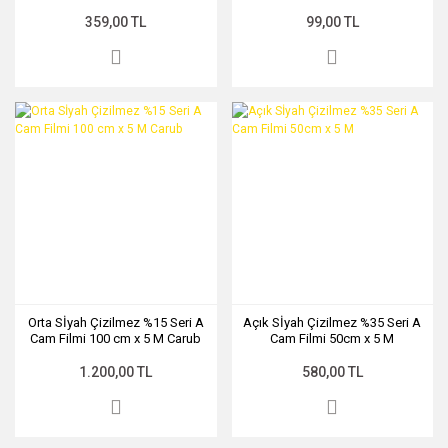
Maket Bıçağı, 40x40 Mikrofiber
Bez
359,00 TL
99,00 TL
Orta Sİyah Çizilmez %15 Seri A
Açık Sİyah Çizilmez %35 Seri A
Cam Filmi 100 cm x 5 M Carub
Cam Filmi 50cm x 5 M
1.200,00 TL
580,00 TL