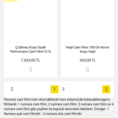
Çizilmez Koyu Siyah
Yeşil Cam Filmi 100 Cm Krom
Performans Cam Filmi %15
Koyu Yeşil
Geçirgenlik 75 cm x 60 Metre
7.029,00 TL
429,00 TL
1
2
Pencere cam filmi hem otomobillerde hem evlerinizde kullanabileceğiniz
filmlerdir. 1 numara cam filmi ,2 numara cam filmi ,3 numara cam filmi ve 4
numara cam filmi gibi çeşitleri ile koyuluk dereceleri belirlenir. Örnegin 1
Numara açık cam filmidir . 2 numara orta cam filmidir.