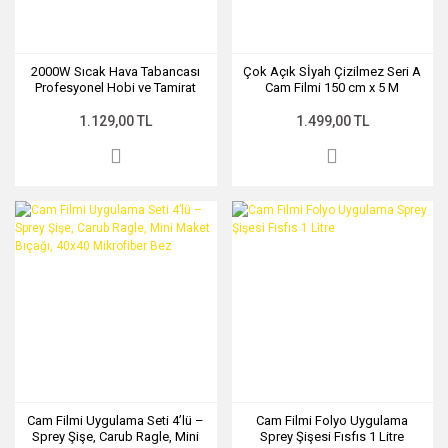
2000W Sıcak Hava Tabancası
Çok Açık Sİyah Çizilmez Seri A
Profesyonel Hobi ve Tamirat
Cam Filmi 150 cm x 5 M
İçin Yüksek Güçlü Isıtıcı ve
Sökücü
1.129,00 TL
1.499,00 TL
Cam Filmi Uygulama Seti 4’lü –
Cam Filmi Folyo Uygulama
Sprey Şişe, Carub Ragle, Mini
Sprey Şişesi Fısfıs 1 Litre