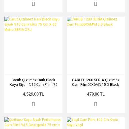
Carub Çizilmez Dark Black
CARUB 1200 SERİA Çizilmez
Koyu Siyah %15 Cam Filmi 75
Cam Film50X6M%15 D Black
Cm X 60 Metre SERİA ORJ
4.529,00 TL
479,00 TL