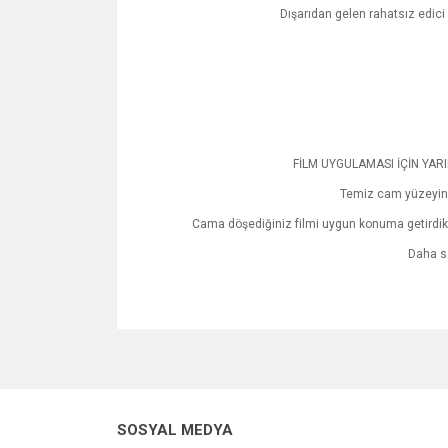
Dışarıdan gelen rahatsız edici
FİLM UYGULAMASI İÇİN YARIDM
Temiz cam yüzeyine 
Cama döşediğiniz filmi uygun konuma getirdikt
Daha so
Bu ürünün fiyat bilgisi, resim, ürün açıklamalarında v
Görüş ve önerileriniz için teşekkür ederiz.
Ürün resmi kalitesiz, bozuk veya görüntülenemiyo
SOSYAL MEDYA
Ürün açıklamasında eksik bilgiler bulunuyor.