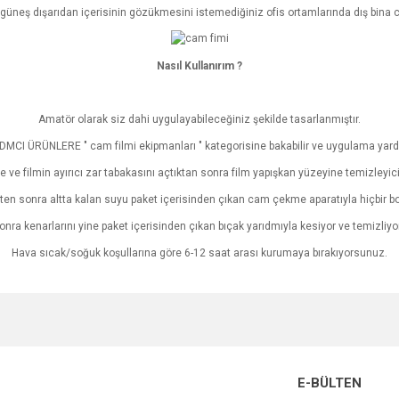
 güneş dışarıdan içerisinin gözükmesini istemediğiniz ofis ortamlarında dış bina 
Nasıl Kullanırım ?
Amatör olarak siz dahi uygulayabileceğiniz şekilde tasarlanmıştır.
CI ÜRÜNLERE " cam filmi ekipmanları " kategorisine bakabilir ve uygulama yardım
ve filmin ayırıcı zar tabakasını açtıktan sonra film yapışkan yüzeyine temizleyici 
en sonra altta kalan suyu paket içerisinden çıkan cam çekme aparatıyla hiçbir b
nra kenarlarını yine paket içerisinden çıkan bıçak yarıdmıyla kesiyor ve temizliy
Hava sıcak/soğuk koşullarına göre 6-12 saat arası kurumaya bırakıyorsunuz.
e diğer konularda yetersiz gördüğünüz noktaları öneri formunu kullanarak tarafımı
Bu ürüne ilk yorumu siz yapın!
r.
Yorum Yaz
E-BÜLTEN