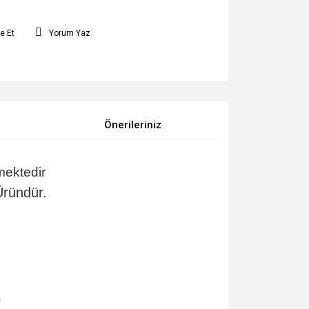
e Et
Yorum Yaz
Önerileriniz
mektedir
Üründür.
.