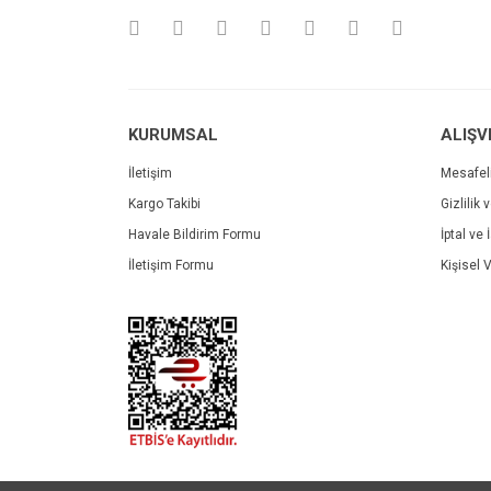
Ürün bilgilerinde hatalar bulunuyor.
Ürün fiyatı diğer sitelerden daha pahalı.
Bu ürüne benzer farklı alternatifler olmalı.
KURUMSAL
ALIŞV
İletişim
Mesafel
Kargo Takibi
Gizlilik 
Havale Bildirim Formu
İptal ve 
İletişim Formu
Kişisel V