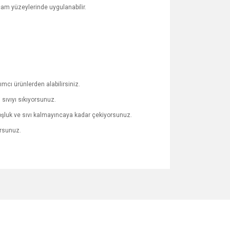
cam yüzeylerinde uygulanabilir.
cı ürünlerden alabilirsiniz.
sıvıyı sıkıyorsunuz.
oşluk ve sıvı kalmayıncaya kadar çekiyorsunuz.
orsunuz.
za iletebilirsiniz.