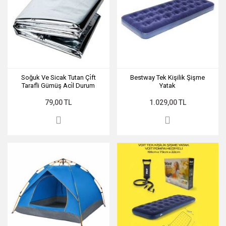
Soğuk Ve Sicak Tutan Çi̇ft
Bestway Tek Kişilik Şişme
Tarafli Gümüş Aci̇l Durum
Yatak
Battani̇yesi̇
79,00 TL
1.029,00 TL