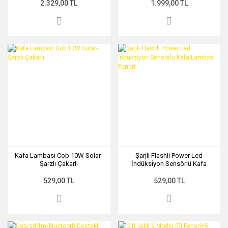
2.329,00 TL
1.999,00 TL
Kafa Lambası Cob 10W Solar-
Şarjli Flashli Power Led
Şarzlı Çakarlı
İndüksi̇yon Sensörlü Kafa
Lambasi Feneri̇
529,00 TL
529,00 TL