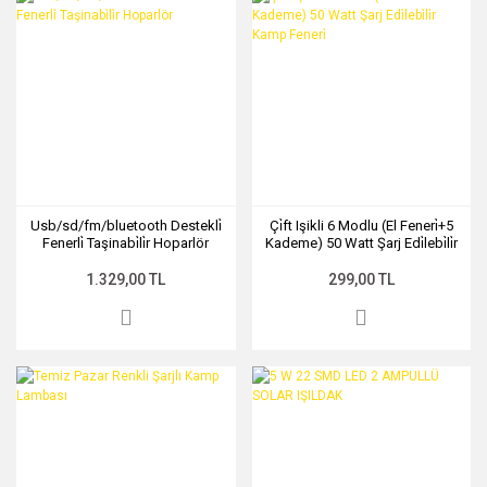
Usb/sd/fm/bluetooth Destekli̇
Çi̇ft Işikli 6 Modlu (El Feneri̇+5
Fenerli̇ Taşinabi̇li̇r Hoparlör
Kademe) 50 Watt Şarj Edi̇lebi̇li̇r
Kamp Feneri̇
1.329,00 TL
299,00 TL