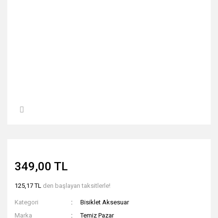
349,00 TL
125,17 TL
den başlayan taksitlerle!
Kategori
Bisiklet Aksesuar
Marka
Temiz Pazar