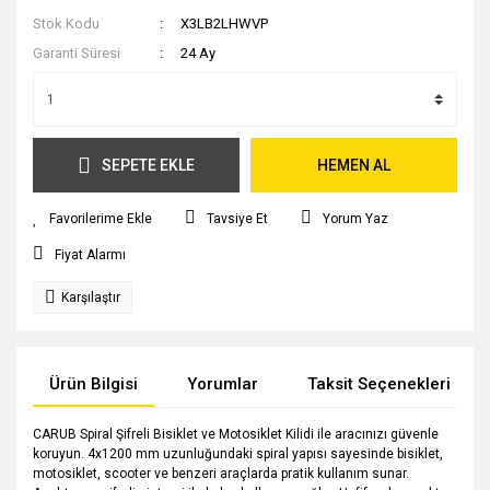
Stok Kodu
X3LB2LHWVP
Garanti Süresi
24 Ay
SEPETE EKLE
HEMEN AL
Tavsiye Et
Yorum Yaz
Fiyat Alarmı
Karşılaştır
Ürün Bilgisi
Yorumlar
Taksit Seçenekleri
CARUB Spiral Şifreli Bisiklet ve Motosiklet Kilidi ile aracınızı güvenle
koruyun. 4x1200 mm uzunluğundaki spiral yapısı sayesinde bisiklet,
motosiklet, scooter ve benzeri araçlarda pratik kullanım sunar.