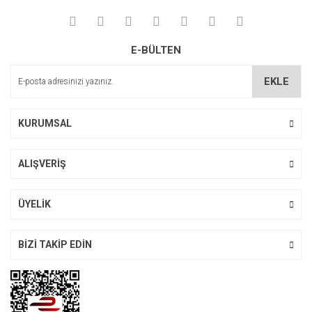
Yorum Yaz
Ürün resmi kalitesiz, bozuk veya görüntülenemiyor.
E-BÜLTEN
Ürün açıklamasında eksik bilgiler bulunuyor.
Ürün bilgilerinde hatalar bulunuyor.
EKLE
Ürün fiyatı diğer sitelerden daha pahalı.
Bu ürüne benzer farklı alternatifler olmalı.
KURUMSAL
ALIŞVERİŞ
Gönder
ÜYELİK
BİZİ TAKİP EDİN