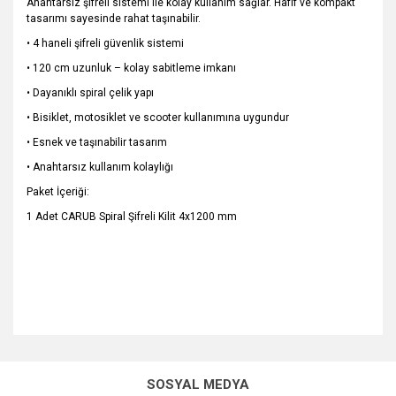
Anahtarsız şifreli sistemi ile kolay kullanım sağlar. Hafif ve kompakt
tasarımı sayesinde rahat taşınabilir.
• 4 haneli şifreli güvenlik sistemi
• 120 cm uzunluk – kolay sabitleme imkanı
• Dayanıklı spiral çelik yapı
• Bisiklet, motosiklet ve scooter kullanımına uygundur
• Esnek ve taşınabilir tasarım
• Anahtarsız kullanım kolaylığı
Paket İçeriği:
1 Adet CARUB Spiral Şifreli Kilit 4x1200 mm
Bu ürünün fiyat bilgisi, resim, ürün açıklamalarında ve diğer
konularda yetersiz gördüğünüz noktaları öneri formunu
Bu ürüne ilk yorumu siz yapın!
kullanarak tarafımıza iletebilirsiniz.
SOSYAL MEDYA
Görüş ve önerileriniz için teşekkür ederiz.