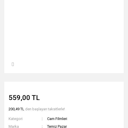
559,00 TL
200,49 TL
den başlayan taksitlerle!
Kategori
Cam Filmleri
Marka
Temiz Pazar