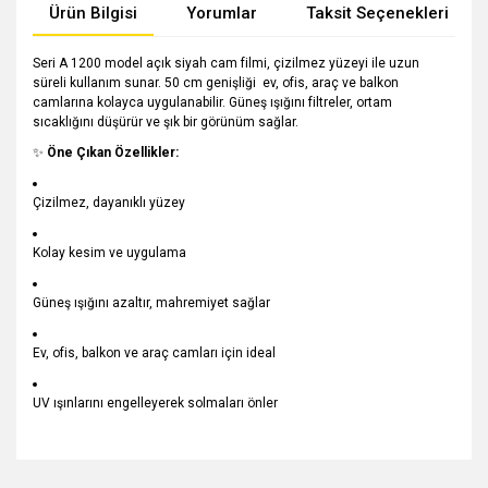
Ürün Bilgisi
Yorumlar
Taksit Seçenekleri
Seri A 1200 model açık siyah cam filmi, çizilmez yüzeyi ile uzun
süreli kullanım sunar. 50 cm genişliği ev, ofis, araç ve balkon
camlarına kolayca uygulanabilir. Güneş ışığını filtreler, ortam
sıcaklığını düşürür ve şık bir görünüm sağlar.
✨
Öne Çıkan Özellikler:
Çizilmez, dayanıklı yüzey
Kolay kesim ve uygulama
Güneş ışığını azaltır, mahremiyet sağlar
Ev, ofis, balkon ve araç camları için ideal
UV ışınlarını engelleyerek solmaları önler
Bu ürünün fiyat bilgisi, resim, ürün açıklamalarında ve diğer