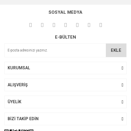
konularda yetersiz gördüğünüz noktaları öneri formunu
Bu ürüne ilk yorumu siz yapın!
kullanarak tarafımıza iletebilirsiniz.
SOSYAL MEDYA
Görüş ve önerileriniz için teşekkür ederiz.
Yorum Yaz
Ürün resmi kalitesiz, bozuk veya görüntülenemiyor.
E-BÜLTEN
Ürün açıklamasında eksik bilgiler bulunuyor.
Ürün bilgilerinde hatalar bulunuyor.
EKLE
Ürün fiyatı diğer sitelerden daha pahalı.
Bu ürüne benzer farklı alternatifler olmalı.
KURUMSAL
ALIŞVERİŞ
Gönder
ÜYELİK
BİZİ TAKİP EDİN