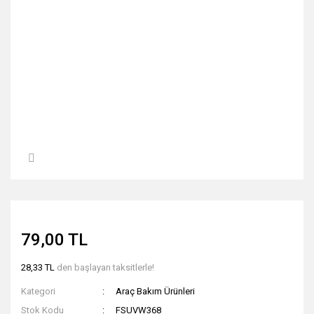
79,00 TL
28,33 TL
den başlayan taksitlerle!
Kategori
Araç Bakım Ürünleri
Stok Kodu
FSUVW368