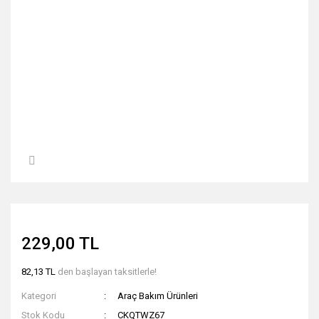
229,00 TL
82,13 TL
den başlayan taksitlerle!
Kategori
Araç Bakım Ürünleri
Stok Kodu
CKQTWZ67