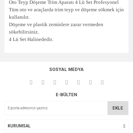
Oto Teyp Döşeme Trim Aparatı 4 Lü Set Profesyonel
Tüm oto ve araçlarda trim teyp ve döşeme sökmek için
kullanılır.
Döşeme ve plastik zeminlere zarar vermeden
sökebilirsiniz.
4 Lü Set Halinededir.
Bu ürünün fiyat bilgisi, resim, ürün açıklamalarında ve diğer
konularda yetersiz gördüğünüz noktaları öneri formunu
Bu ürüne ilk yorumu siz yapın!
kullanarak tarafımıza iletebilirsiniz.
SOSYAL MEDYA
Görüş ve önerileriniz için teşekkür ederiz.
Yorum Yaz
Ürün resmi kalitesiz, bozuk veya görüntülenemiyor.
E-BÜLTEN
Ürün açıklamasında eksik bilgiler bulunuyor.
Ürün bilgilerinde hatalar bulunuyor.
EKLE
Ürün fiyatı diğer sitelerden daha pahalı.
Bu ürüne benzer farklı alternatifler olmalı.
KURUMSAL