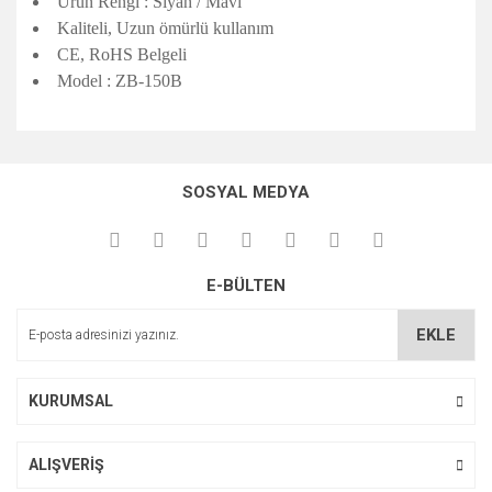
Ürün Rengi : Siyah / Mavi
Kaliteli, Uzun ömürlü kullanım
CE, RoHS Belgeli
Model : ZB-150B
Bu ürünün fiyat bilgisi, resim, ürün açıklamalarında ve diğer
konularda yetersiz gördüğünüz noktaları öneri formunu
Bu ürüne ilk yorumu siz yapın!
kullanarak tarafımıza iletebilirsiniz.
SOSYAL MEDYA
Görüş ve önerileriniz için teşekkür ederiz.
Yorum Yaz
Ürün resmi kalitesiz, bozuk veya görüntülenemiyor.
E-BÜLTEN
Ürün açıklamasında eksik bilgiler bulunuyor.
Ürün bilgilerinde hatalar bulunuyor.
EKLE
Ürün fiyatı diğer sitelerden daha pahalı.
Bu ürüne benzer farklı alternatifler olmalı.
KURUMSAL
ALIŞVERİŞ