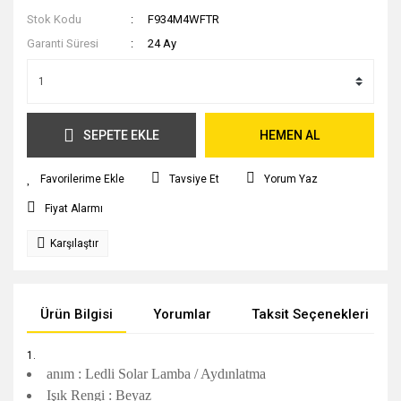
Stok Kodu
F934M4WFTR
Garanti Süresi
24 Ay
SEPETE EKLE
HEMEN AL
Tavsiye Et
Yorum Yaz
Fiyat Alarmı
Karşılaştır
Ürün Bilgisi
Yorumlar
Taksit Seçenekleri
anım : Ledli Solar Lamba / Aydınlatma
Işık Rengi : Beyaz