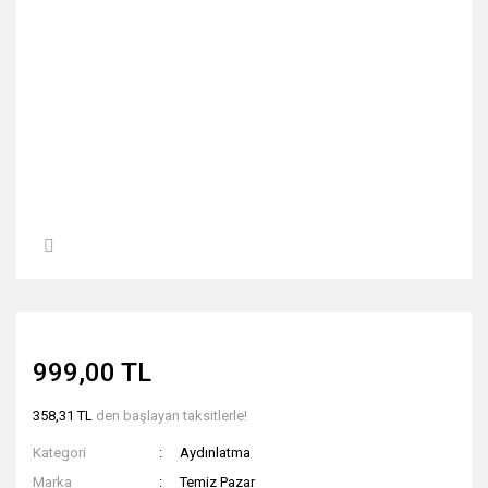
999,00 TL
358,31 TL
den başlayan taksitlerle!
Kategori
Aydınlatma
Marka
Temiz Pazar