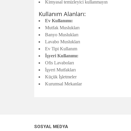
Kimyasal temizleyici kullanmayın
Kullanım Alanları:
Ev Kullanımı:
Mutfak Muslukları
Banyo Muslukları
Lavabo Muslukları
Ev Tipi Kullanım
İşyeri Kullanımı:
Ofis Lavaboları
İşyeri Mutfakları
Küçük İşletmeler
Kurumsal Mekanlar
Bu ürünün fiyat bilgisi, resim, ürün açıklamalarında v
Görüş ve önerileriniz için teşekkür ederiz.
Ürün resmi kalitesiz, bozuk veya görüntülenemiyo
SOSYAL MEDYA
Ürün açıklamasında eksik bilgiler bulunuyor.