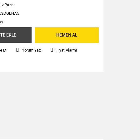
iz Pazar
C3DGLHA5
Ay
TE EKLE
HEMEN AL
e Et
Yorum Yaz
Fiyat Alarmı