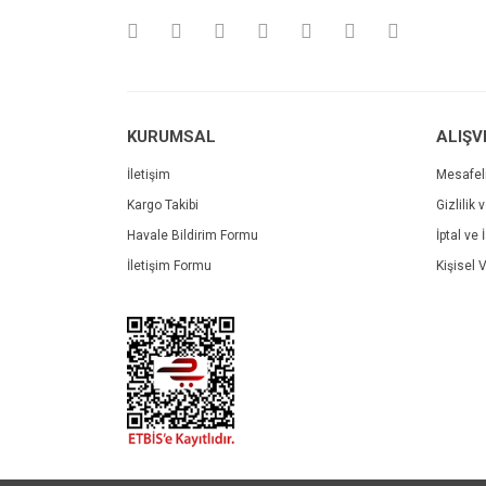
Ürün bilgilerinde hatalar bulunuyor.
Ürün fiyatı diğer sitelerden daha pahalı.
Bu ürüne benzer farklı alternatifler olmalı.
KURUMSAL
ALIŞV
İletişim
Mesafel
Kargo Takibi
Gizlilik 
Havale Bildirim Formu
İptal ve 
İletişim Formu
Kişisel V