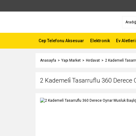
Cep Telefonu Aksesuar
Elektronik
Ev Aletleri
Anasayfa
Yapı Market
Hırdavat
2 Kademeli̇ Tasarr
2 Kademeli̇ Tasarruflu 360 Derece 