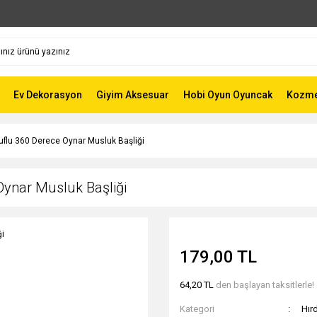
Ev Dekorasyon
Giyim Aksesuar
Hobi Oyun Oyuncak
Kozmet
uflu 360 Derece Oynar Musluk Başliği
Oynar Musluk Başliği
179,00 TL
64,20 TL
den başlayan taksitlerle!
Kategori
Hır