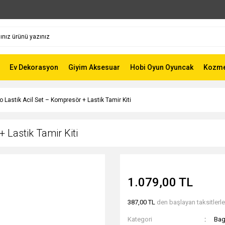
Ev Dekorasyon
Giyim Aksesuar
Hobi Oyun Oyuncak
Kozmet
to Lastik Acil Set – Kompresör + Lastik Tamir Kiti
+ Lastik Tamir Kiti
1.079,00 TL
387,00 TL
den başlayan taksitlerle
Kategori
Bag