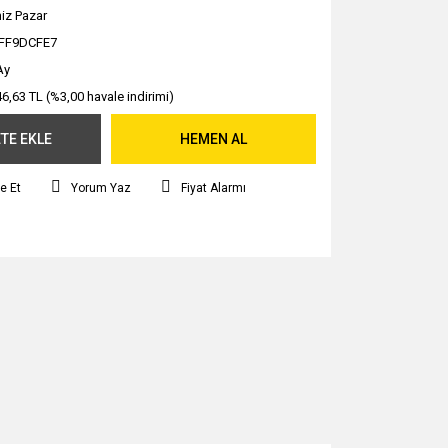
iz Pazar
FF9DCFE7
Ay
46,63 TL (%3,00 havale indirimi)
TE EKLE
HEMEN AL
e Et
Yorum Yaz
Fiyat Alarmı