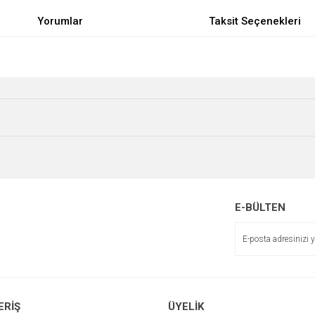
Yorumlar
Taksit Seçenekleri
e diğer konularda yetersiz gördüğünüz noktaları öneri formunu kullanarak tarafımı
Bu ürüne ilk yorumu siz yapın!
r.
Yorum Yaz
E-BÜLTEN
Gönder
ERİŞ
ÜYELİK