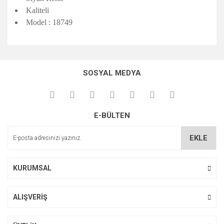
Kaliteli
Model : 18749
Bu ürünün fiyat bilgisi, resim, ürün açıklamalarında ve diğer
konularda yetersiz gördüğünüz noktaları öneri formunu
Bu ürüne ilk yorumu siz yapın!
kullanarak tarafımıza iletebilirsiniz.
SOSYAL MEDYA
Görüş ve önerileriniz için teşekkür ederiz.
Yorum Yaz
Ürün resmi kalitesiz, bozuk veya görüntülenemiyor.
E-BÜLTEN
Ürün açıklamasında eksik bilgiler bulunuyor.
Ürün bilgilerinde hatalar bulunuyor.
EKLE
Ürün fiyatı diğer sitelerden daha pahalı.
Bu ürüne benzer farklı alternatifler olmalı.
KURUMSAL
ALIŞVERİŞ