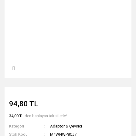
94,80 TL
34,00 TL
den başlayan taksitlerle!
Kategori
Adaptör & Çevirici
Stok Kodu
M4WNWP8CJ7