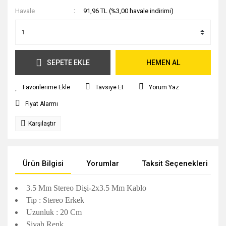
Havale
91,96 TL (%3,00 havale indirimi)
SEPETE EKLE
HEMEN AL
Tavsiye Et
Yorum Yaz
Fiyat Alarmı
Karşılaştır
Ürün Bilgisi
Yorumlar
Taksit Seçenekleri
3.5 Mm Stereo Dişi-2x3.5 Mm Kablo
Tip : Stereo Erkek
Uzunluk : 20 Cm
Siyah Renk