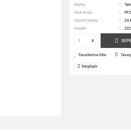
Marka
Tem
Stok Kodu
PF
Garanti Süresi
24 
Havale
222
SEPE
Tavsiy
Karşılaştır