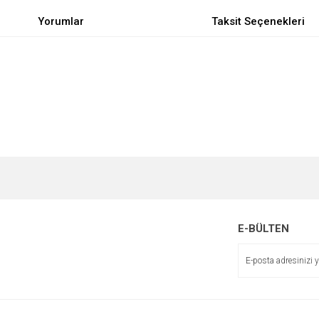
Yorumlar
Taksit Seçenekleri
e diğer konularda yetersiz gördüğünüz noktaları öneri formunu kullanarak tarafımı
Bu ürüne ilk yorumu siz yapın!
r.
Yorum Yaz
E-BÜLTEN