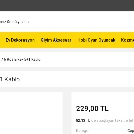
Ev Dekorasyon
Giyim Aksesuar
Hobi Oyun Oyuncak
Kozmet
i̇ / 6 Rca Erkek 5+1 Kablo
+1 Kablo
229,00 TL
82,13 TL
den başlayan taksitlerle!
Kategori
Cep