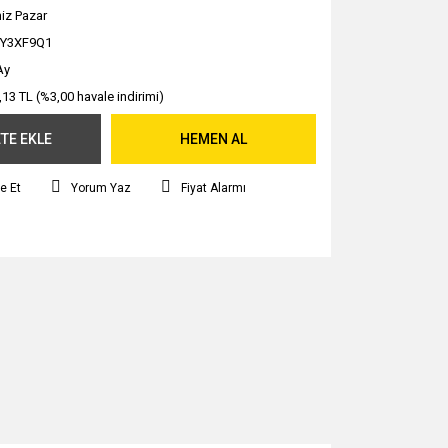
iz Pazar
CY3XF9Q1
Ay
,13 TL (%3,00 havale indirimi)
TE EKLE
HEMEN AL
e Et
Yorum Yaz
Fiyat Alarmı