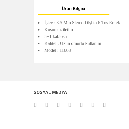
Ürün Bilgisi
İşlev : 3.5 Mm Stereo Dişi to 6 Tos Erkek
Kusursuz iletim
5+1 kablosu
Kaliteli, Uzun ömürlü kullanım
Model : 11603
Bu ürünün fiyat bilgisi, resim, ürün açıklamalarında v
Görüş ve önerileriniz için teşekkür ederiz.
Ürün resmi kalitesiz, bozuk veya görüntülenemiyo
SOSYAL MEDYA
Ürün açıklamasında eksik bilgiler bulunuyor.
Ürün bilgilerinde hatalar bulunuyor.
Ürün fiyatı diğer sitelerden daha pahalı.
Bu ürüne benzer farklı alternatifler olmalı.