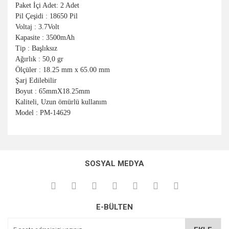
Paket İçi Adet: 2 Adet
Pil Çeşidi : 18650 Pil
Voltaj : 3.7Volt
Kapasite : 3500mAh
Tip : Başlıksız
Ağırlık : 50,0 gr
Ölçüler : 18.25 mm x 65.00 mm
Şarj Edilebilir
Boyut : 65mmX18.25mm
Kaliteli, Uzun ömürlü kullanım
Model : PM-14629
Bu ürünün fiyat bilgisi, resim, ürün açıklamalarında ve diğer
konularda yetersiz gördüğünüz noktaları öneri formunu
Bu ürüne ilk yorumu siz yapın!
kullanarak tarafımıza iletebilirsiniz.
SOSYAL MEDYA
Görüş ve önerileriniz için teşekkür ederiz.
Yorum Yaz
Ürün resmi kalitesiz, bozuk veya görüntülenemiyor.
E-BÜLTEN
Ürün açıklamasında eksik bilgiler bulunuyor.
Ürün bilgilerinde hatalar bulunuyor.