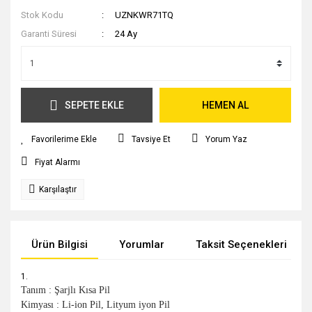
Stok Kodu
UZNKWR71TQ
Garanti Süresi
24 Ay
SEPETE EKLE
HEMEN AL
Tavsiye Et
Yorum Yaz
Fiyat Alarmı
Karşılaştır
Ürün Bilgisi
Yorumlar
Taksit Seçenekleri
Tanım : Şarjlı Kısa Pil
Kimyası : Li-ion Pil, Lityum iyon Pil