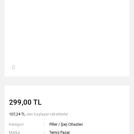
299,00 TL
107,24 TL
den başlayan taksitlerle!
Kategori
Piller / Şarj Cihazları
Marka
Temiz Pazar