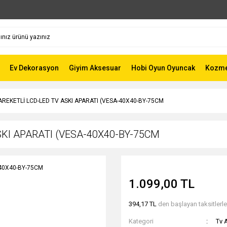
Ev Dekorasyon
Giyim Aksesuar
Hobi Oyun Oyuncak
Kozmet
' HAREKETLİ LCD-LED TV ASKI APARATI (VESA-40X40-BY-75CM
 ASKI APARATI (VESA-40X40-BY-75CM
1.099,00 TL
394,17 TL
den başlayan taksitlerle
Kategori
Tv 