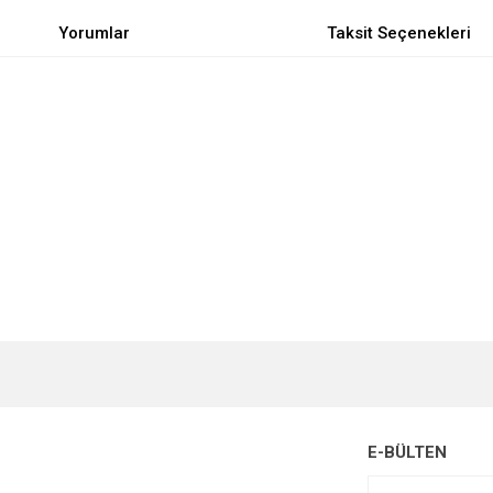
Yorumlar
Taksit Seçenekleri
e diğer konularda yetersiz gördüğünüz noktaları öneri formunu kullanarak tarafımı
Bu ürüne ilk yorumu siz yapın!
r.
Yorum Yaz
E-BÜLTEN