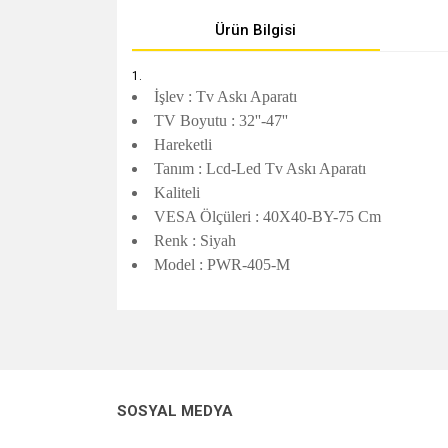
Ürün Bilgisi
İşlev : Tv Askı Aparatı
TV Boyutu : 32''-47''
Hareketli
Tanım : Lcd-Led Tv Askı Aparatı
Kaliteli
VESA Ölçüleri : 40X40-BY-75 Cm
Renk : Siyah
Model : PWR-405-M
Bu ürünün fiyat bilgisi, resim, ürün açıklamalarında v
Görüş ve önerileriniz için teşekkür ederiz.
Ürün resmi kalitesiz, bozuk veya görüntülenemiyo
SOSYAL MEDYA
Ürün açıklamasında eksik bilgiler bulunuyor.
Ürün bilgilerinde hatalar bulunuyor.