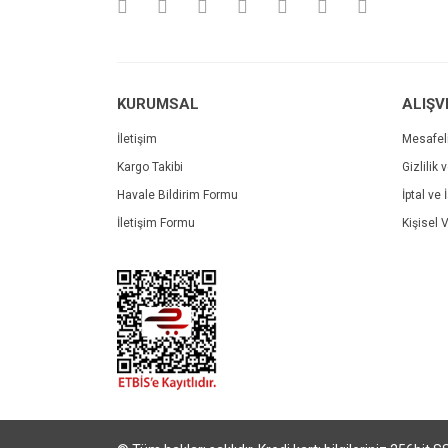
Ürün fiyatı diğer sitelerden daha pahalı.
Bu ürüne benzer farklı alternatifler olmalı.
KURUMSAL
ALIŞV
İletişim
Mesafel
Kargo Takibi
Gizlilik 
Havale Bildirim Formu
İptal ve 
İletişim Formu
Kişisel V