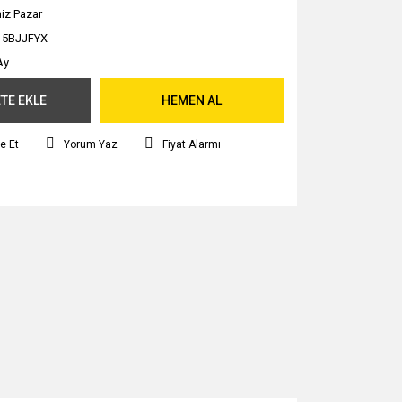
iz Pazar
15BJJFYX
Ay
TE EKLE
HEMEN AL
e Et
Yorum Yaz
Fiyat Alarmı