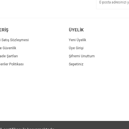
ERİŞ
ÜYELİK
i Satış Sözleşmesi
Yeni Üyelik
ve Güvenlik
Üye Girişi
Gönder
İade Şartları
Şifremi Unuttum
eriler Politikası
Sepetiniz