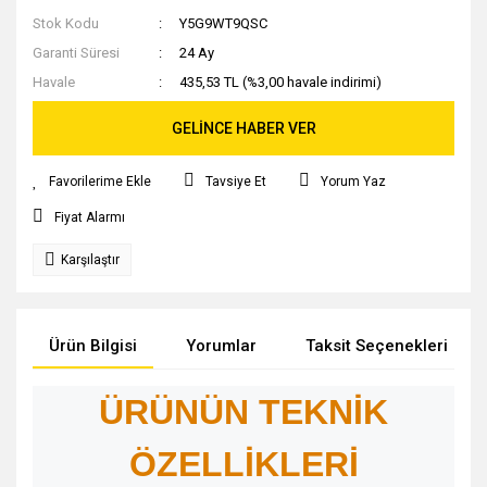
Stok Kodu
Y5G9WT9QSC
Garanti Süresi
24 Ay
Havale
435,53 TL (%3,00 havale indirimi)
GELİNCE HABER VER
Tavsiye Et
Yorum Yaz
Fiyat Alarmı
Karşılaştır
Ürün Bilgisi
Yorumlar
Taksit Seçenekleri
ÜRÜNÜN TEKNİK
ÖZELLİKLERİ