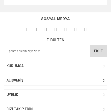
Bu ürünün fiyat bilgisi, resim, ürün açıklamalarında ve diğer
konularda yetersiz gördüğünüz noktaları öneri formunu
Bu ürüne ilk yorumu siz yapın!
kullanarak tarafımıza iletebilirsiniz.
SOSYAL MEDYA
Görüş ve önerileriniz için teşekkür ederiz.
Yorum Yaz
Ürün resmi kalitesiz, bozuk veya görüntülenemiyor.
E-BÜLTEN
Ürün açıklamasında eksik bilgiler bulunuyor.
Ürün bilgilerinde hatalar bulunuyor.
EKLE
Ürün fiyatı diğer sitelerden daha pahalı.
Bu ürüne benzer farklı alternatifler olmalı.
KURUMSAL
ALIŞVERİŞ
Gönder
ÜYELİK
BİZİ TAKİP EDİN