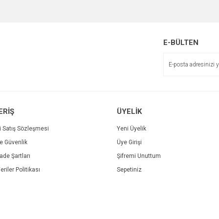
Bu ürüne ilk yorumu siz yapın!
r.
Yorum Yaz
E-BÜLTEN
ERİŞ
ÜYELİK
i Satış Sözleşmesi
Yeni Üyelik
ve Güvenlik
Üye Girişi
Gönder
İade Şartları
Şifremi Unuttum
eriler Politikası
Sepetiniz