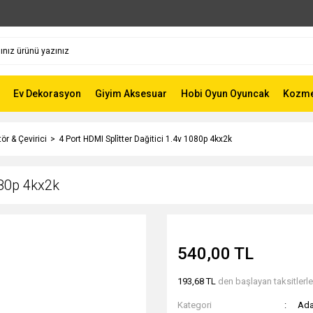
Ev Dekorasyon
Giyim Aksesuar
Hobi Oyun Oyuncak
Kozmet
ör & Çevirici
4 Port HDMI Spli̇tter Dağitici 1.4v 1080p 4kx2k
080p 4kx2k
540,00 TL
193,68 TL
den başlayan taksitlerle
Kategori
Ada