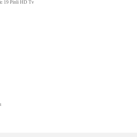
ü:
19 Pinli HD Tv
ı
e diğer konularda yetersiz gördüğünüz noktaları öneri formunu kullanarak tarafımı