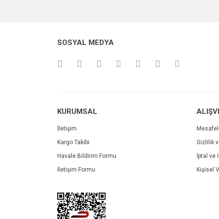
Görüş ve önerileriniz için teşekkür ederiz.
Ürün resmi kalitesiz, bozuk veya görüntülenemiyo
SOSYAL MEDYA
Ürün açıklamasında eksik bilgiler bulunuyor.
Ürün bilgilerinde hatalar bulunuyor.
Ürün fiyatı diğer sitelerden daha pahalı.
Bu ürüne benzer farklı alternatifler olmalı.
KURUMSAL
ALIŞV
İletişim
Mesafel
Kargo Takibi
Gizlilik 
Havale Bildirim Formu
İptal ve 
İletişim Formu
Kişisel V