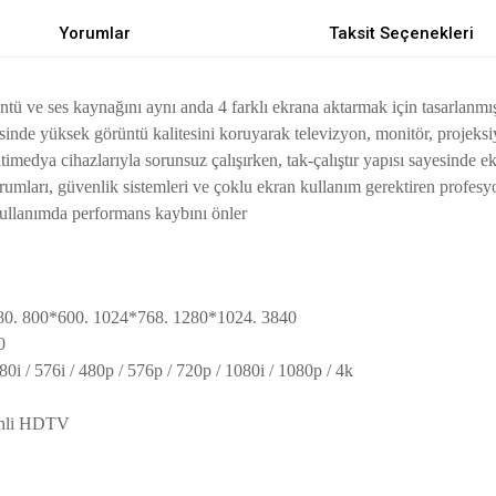
Yorumlar
Taksit Seçenekleri
 ve ses kaynağını aynı anda 4 farklı ekrana aktarmak için tasarlanmış
nde yüksek görüntü kalitesini koruyarak televizyon, monitör, projeksiyo
edya cihazlarıyla sorunsuz çalışırken, tak-çalıştır yapısı sayesinde e
 kurumları, güvenlik sistemleri ve çoklu ekran kullanım gerektiren profe
i kullanımda performans kaybını önler
0. 800*600. 1024*768. 1280*1024. 3840
0
 / 576i / 480p / 576p / 720p / 1080i / 1080p / 4k
inli HDTV