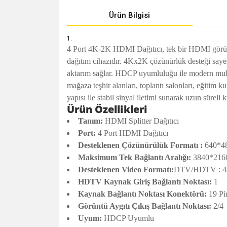
Ürün Bilgisi
4 Port 4K-2K HDMI Dağıtıcı, tek bir HDMI görüntü
dağıtım cihazıdır. 4Kx2K çözünürlük desteği sayesi
aktarım sağlar. HDCP uyumluluğu ile modern multim
mağaza teşhir alanları, toplantı salonları, eğitim
yapısı ile stabil sinyal iletimi sunarak uzun sürel
Ürün Özellikleri
Tanım:
HDMI Splitter Dağıtıcı
Port:
4 Port HDMI Dağıtıcı
Desteklenen Çözünürülük Formatı :
640*48
Maksimum Tek Bağlantı Aralığı:
3840*216
Desteklenen Video Formatı:
DTV/HDTV : 480i
HDTV Kaynak Giriş Bağlantı Noktası:
1
Kaynak Bağlantı Noktası Konektörü:
19 P
Görüntü Aygıtı Çıkış Bağlantı Noktası:
2/4
Uyum:
HDCP Uyumlu