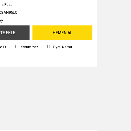
iz Pazar
ZSAH95LQ
Ay
TE EKLE
HEMEN AL
e Et
Yorum Yaz
Fiyat Alarmı