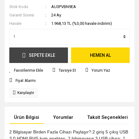
Stok Kodu
AU3PVBN9EA
Garanti Süresi
24 Ay
Havale
1.968,13 TL (%3,00 havale indirimi)
SEPETE EKLE
HEMEN AL
Tavsiye Et
Yorum Yaz
Fiyat Alarmı
Karşılaştır
Ürün Bilgisi
Yorumlar
Taksit Seçenekleri
2 Bilgisayar Birden Fazla Cihazı Paylaşır?:2 giriş 5 çıkış USB
3.0 HDMI RI45 kvm anahtarı, 2 bilgisayarın 3 USB cihazı, 1