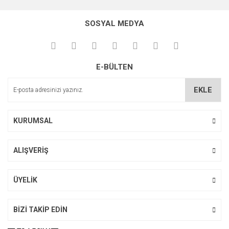
konularda yetersiz gördüğünüz noktaları öneri formunu
Bu ürüne ilk yorumu siz yapın!
kullanarak tarafımıza iletebilirsiniz.
SOSYAL MEDYA
Görüş ve önerileriniz için teşekkür ederiz.
Yorum Yaz
Ürün resmi kalitesiz, bozuk veya görüntülenemiyor.
E-BÜLTEN
Ürün açıklamasında eksik bilgiler bulunuyor.
Ürün bilgilerinde hatalar bulunuyor.
EKLE
Ürün fiyatı diğer sitelerden daha pahalı.
Bu ürüne benzer farklı alternatifler olmalı.
KURUMSAL
ALIŞVERİŞ
Gönder
ÜYELİK
BİZİ TAKİP EDİN