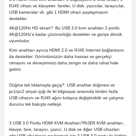
RJ45 cihazı ve klavyeler, fareler, U disk, yazıcılar, tarayıcılar,
USB kameralar vb. gibi 1 HDMI cihazı paylaşmasını
destekler.
4K@120Hz HD ekran?: Bu USB 3.0 kvm anahtarı 2 portlu
4K@120Hz'e kadar çözünürlüğü destekler ve geriye dönük
uyumludur.
Kvm anahtarı ayrıca HDMI 2.0 ve RJ45 İnternet bağlantısını
da destekler. Görüntünüzün daha hassas ve gerçekçi
olmasını ve deneyiminizi daha zengin ve daha rahat hale
getirin.
Düğme tek tıklamayla geçiş?: USB anahtar düğmesi ve
pc1/pc2 sinyal ışığı ile iki bilgisayar arasında birden fazla
USB cihazını ve RJ45 ağını kolayca değiştirebilir ve çalışma
durumu tek bakışta netleşir.
3 USB 3.0 Portlu HDMI KVM Anahtarı?RIJER KVM anahtarı,
klavye, fare, tarayıcı, yazıcı, U disk ve diğer USB cihazları
gibi USB cihazlarını paylaşmak için 3 USB 3.0 portu ile birlikte