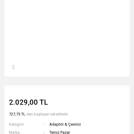
2.029,00 TL
727,73 TL
den başlayan taksitlerle!
Kategori
Adaptör & Çevirici
Marka
Temiz Pazar