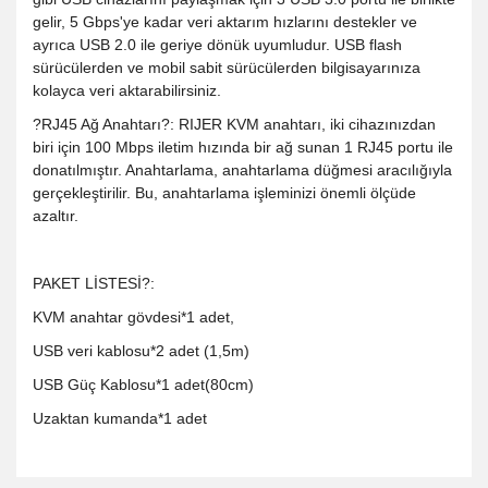
gelir, 5 Gbps'ye kadar veri aktarım hızlarını destekler ve
ayrıca USB 2.0 ile geriye dönük uyumludur. USB flash
sürücülerden ve mobil sabit sürücülerden bilgisayarınıza
kolayca veri aktarabilirsiniz.
?RJ45 Ağ Anahtarı?: RIJER KVM anahtarı, iki cihazınızdan
biri için 100 Mbps iletim hızında bir ağ sunan 1 RJ45 portu ile
donatılmıştır. Anahtarlama, anahtarlama düğmesi aracılığıyla
gerçekleştirilir. Bu, anahtarlama işleminizi önemli ölçüde
azaltır.
PAKET LİSTESİ?:
KVM anahtar gövdesi*1 adet,
USB veri kablosu*2 adet (1,5m)
USB Güç Kablosu*1 adet(80cm)
Uzaktan kumanda*1 adet
Bu ürünün fiyat bilgisi, resim, ürün açıklamalarında ve diğer