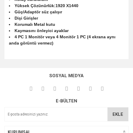
Yüksek Çözünürlük:1920 X1440
Güç/Adaptör süz çalışır
Dişi Girişler
Korumalı Metal kutu
Kaymasını önleyici ayaklar
4 PC 1 Monitör veya 4 Monitör 1 PC (4 ekrana aynı
anda görüntü vermez)
Bu ürünün fiyat bilgisi, resim, ürün açıklamalarında ve diğer
konularda yetersiz gördüğünüz noktaları öneri formunu
Bu ürüne ilk yorumu siz yapın!
kullanarak tarafımıza iletebilirsiniz.
SOSYAL MEDYA
Görüş ve önerileriniz için teşekkür ederiz.
Yorum Yaz
Ürün resmi kalitesiz, bozuk veya görüntülenemiyor.
E-BÜLTEN
Ürün açıklamasında eksik bilgiler bulunuyor.
Ürün bilgilerinde hatalar bulunuyor.
EKLE
Ürün fiyatı diğer sitelerden daha pahalı.
Bu ürüne benzer farklı alternatifler olmalı.
KURUMSAL