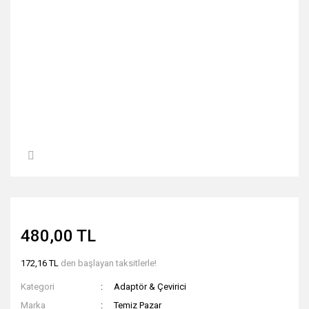
480,00 TL
172,16 TL
den başlayan taksitlerle!
Kategori
Adaptör & Çevirici
Marka
Temiz Pazar