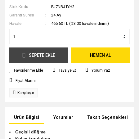
Stok Kodu
EJ7NBJ1YH2
Garanti Süresi
24 Ay
Havale
465,60 TL (%3,00 havale indirimi)
SEPETE EKLE
HEMEN AL
Tavsiye Et
Yorum Yaz
Fiyat Alarmı
Karşılaştır
Ürün Bilgisi
Yorumlar
Taksit Seçenekleri
Geçişli düğme
Kolay kurululum