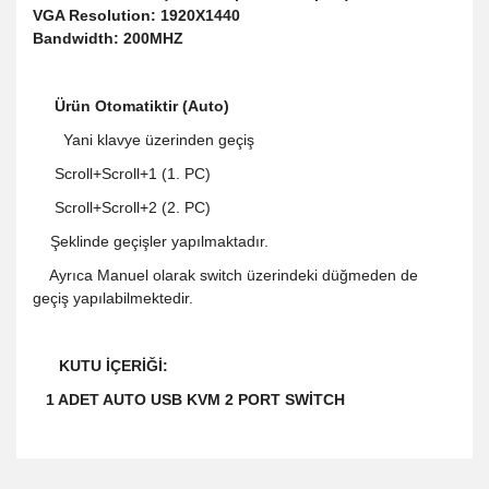
VGA Resolution: 1920X1440
Bandwidth: 200MHZ
Ürün Otomatiktir (Auto)
Yani klavye üzerinden geçiş
Scroll+Scroll+1 (1. PC)
Scroll+Scroll+2 (2. PC)
Şeklinde geçişler yapılmaktadır.
Ayrıca Manuel olarak switch üzerindeki düğmeden de
geçiş yapılabilmektedir.
KUTU İÇERİĞİ:
1 ADET AUTO USB KVM 2 PORT SWİTCH
Bu ürünün fiyat bilgisi, resim, ürün açıklamalarında ve diğer
konularda yetersiz gördüğünüz noktaları öneri formunu