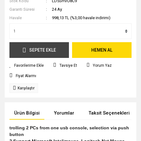
Stok Kodu
LD5SHVU8C9
Garanti Süresi
24 Ay
Havale
998,13 TL (%3,00 havale indirimi)
SEPETE EKLE
HEMEN AL
Tavsiye Et
Yorum Yaz
Fiyat Alarmı
Karşılaştır
Ürün Bilgisi
Yorumlar
Taksit Seçenekleri
trolling 2 PCs from one usb console, selection via push
button