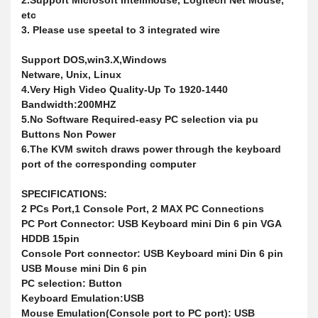
2.Support Microsoft Intelimouse, Logitech Net Mouse,
etc
3. Please use speetal to 3 integrated wire
Support DOS,win3.X,Windows
Netware, Unix, Linux
4.Very High Video Quality-Up To 1920-1440
Bandwidth:200MHZ
5.No Software Required-easy PC selection via pu
Buttons Non Power
6.The KVM switch draws power through the keyboard
port of the corresponding computer
SPECIFICATIONS:
2 PCs Port,1 Console Port, 2 MAX PC Connections
PC Port Connector: USB Keyboard mini Din 6 pin VGA
HDDB 15pin
Console Port connector: USB Keyboard mini Din 6 pin
USB Mouse mini Din 6 pin
PC selection: Button
Keyboard Emulation:USB
Mouse Emulation(Console port to PC port): USB