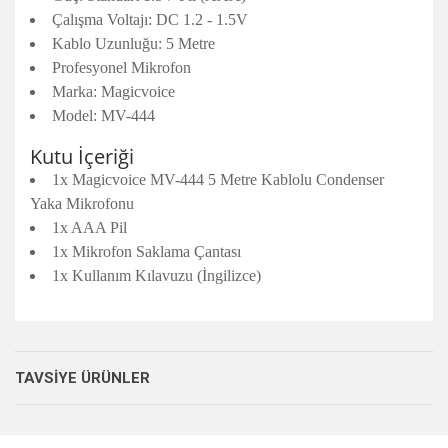
Çalışma Voltajı: DC 1.2 - 1.5V
Kablo Uzunluğu: 5 Metre
Profesyonel Mikrofon
Marka: Magicvoice
Model: MV-444
Kutu İçeriği
1x Magicvoice MV-444 5 Metre Kablolu Condenser
Yaka Mikrofonu
1x AAA Pil
1x Mikrofon Saklama Çantası
1x Kullanım Kılavuzu (İngilizce)
Bu ürünün fiyat bilgisi, resim, ürün açıklamalarında ve diğer
konularda yetersiz gördüğünüz noktaları öneri formunu
Bu ürüne ilk yorumu siz yapın!
kullanarak tarafımıza iletebilirsiniz.
TAVSİYE ÜRÜNLER
Görüş ve önerileriniz için teşekkür ederiz.
Yorum Yaz
Ürün resmi kalitesiz, bozuk veya görüntülenemiyor.