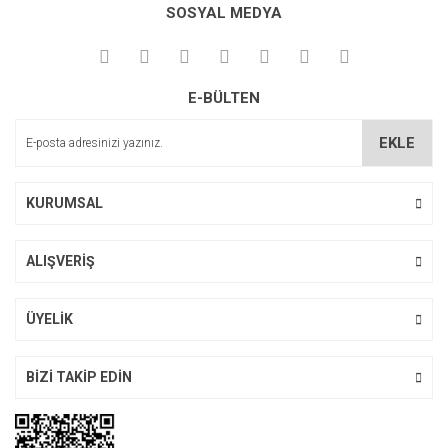
SOSYAL MEDYA
Ürün açıklamasında eksik bilgiler bulunuyor.
Ürün bilgilerinde hatalar bulunuyor.
Ürün fiyatı diğer sitelerden daha pahalı.
E-BÜLTEN
Bu ürüne benzer farklı alternatifler olmalı.
EKLE
KURUMSAL
Gönder
ALIŞVERİŞ
ÜYELİK
BİZİ TAKİP EDİN