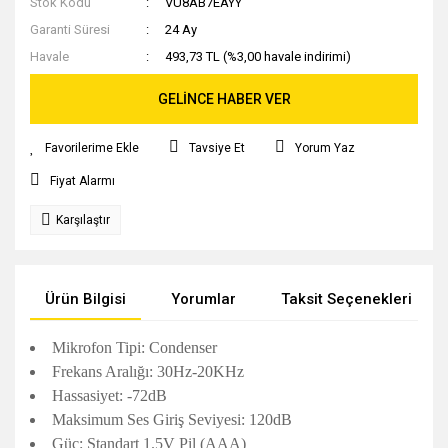
Stok Kodu
VU8AB7EAYY
Garanti Süresi
24 Ay
Havale
493,73 TL (%3,00 havale indirimi)
GELİNCE HABER VER
Tavsiye Et
Yorum Yaz
Fiyat Alarmı
Karşılaştır
Ürün Bilgisi
Yorumlar
Taksit Seçenekleri
Mikrofon Tipi: Condenser
Frekans Aralığı: 30Hz-20KHz
Hassasiyet: -72dB
Maksimum Ses Giriş Seviyesi: 120dB
Güç: Standart 1.5V Pil (AAA)