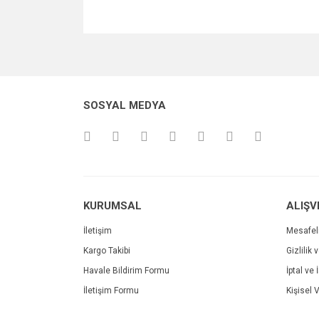
Bu ürünün fiyat bilgisi, resim, ürün açıklamalarında v
Görüş ve önerileriniz için teşekkür ederiz.
Ürün resmi kalitesiz, bozuk veya görüntülenemiyo
SOSYAL MEDYA
Ürün açıklamasında eksik bilgiler bulunuyor.
Ürün bilgilerinde hatalar bulunuyor.
Ürün fiyatı diğer sitelerden daha pahalı.
Bu ürüne benzer farklı alternatifler olmalı.
KURUMSAL
ALIŞV
İletişim
Mesafel
Kargo Takibi
Gizlilik 
Havale Bildirim Formu
İptal ve 
İletişim Formu
Kişisel V