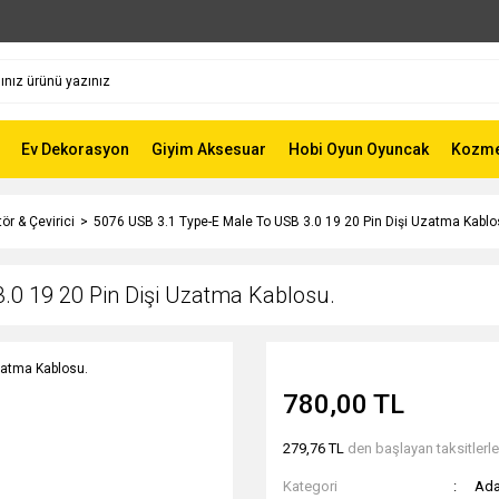
Ev Dekorasyon
Giyim Aksesuar
Hobi Oyun Oyuncak
Kozmet
ör & Çevirici
5076 USB 3.1 Type-E Male To USB 3.0 19 20 Pin Dişi Uzatma Kablo
.0 19 20 Pin Dişi Uzatma Kablosu.
780,00 TL
279,76 TL
den başlayan taksitlerle
Kategori
Ada