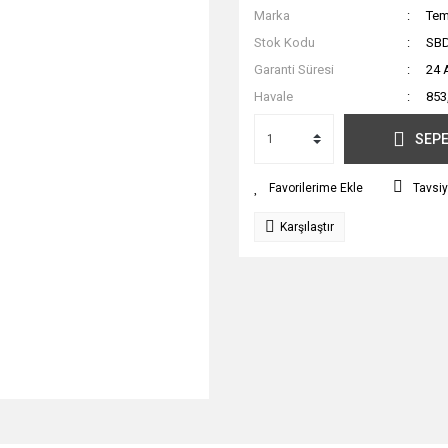
Marka
Tem
Stok Kodu
SB
Garanti Süresi
24 
Havale
853
SEPE
Tavsiy
Karşılaştır