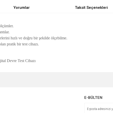
Yorumlar
Taksit Seçenekleri
ölçümler.
ntılar.
lerini hızlı ve doğru bir şekilde ölçebilme.
an pratik bir test cihazı.
tal Devre Test Cihazı
e diğer konularda yetersiz gördüğünüz noktaları öneri formunu kullanarak tarafımı
Bu ürüne ilk yorumu siz yapın!
r.
Yorum Yaz
E-BÜLTEN