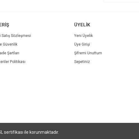
ERİŞ
ÜYELİK
i Satış Sözleşmesi
Yeni Üyelik
ve Güvenlik
Üye Girişi
Gönder
İade Şartları
Şifremi Unuttum
eriler Politikası
Sepetiniz
SL sertifikası ile korunmaktadır.