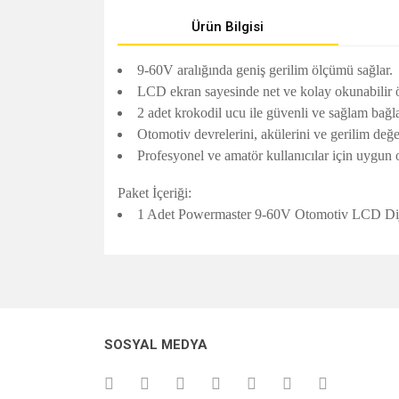
Ürün Bilgisi
9-60V aralığında geniş gerilim ölçümü sağlar.
LCD ekran sayesinde net ve kolay okunabilir 
2 adet krokodil ucu ile güvenli ve sağlam bağla
Otomotiv devrelerini, akülerini ve gerilim değer
Profesyonel ve amatör kullanıcılar için uygun ol
Paket İçeriği:
1 Adet Powermaster 9-60V Otomotiv LCD Diji
Bu ürünün fiyat bilgisi, resim, ürün açıklamalarında v
Görüş ve önerileriniz için teşekkür ederiz.
Ürün resmi kalitesiz, bozuk veya görüntülenemiyo
SOSYAL MEDYA
Ürün açıklamasında eksik bilgiler bulunuyor.
Ürün bilgilerinde hatalar bulunuyor.