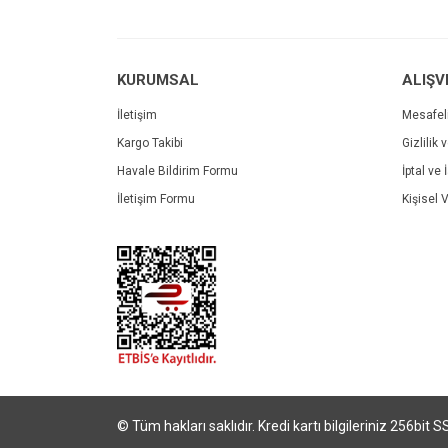
Ürün fiyatı diğer sitelerden daha pahalı.
Bu ürüne benzer farklı alternatifler olmalı.
KURUMSAL
ALIŞV
İletişim
Mesafel
Kargo Takibi
Gizlilik 
Havale Bildirim Formu
İptal ve 
İletişim Formu
Kişisel V
© Tüm hakları saklıdır. Kredi kartı bilgileriniz 256bit S