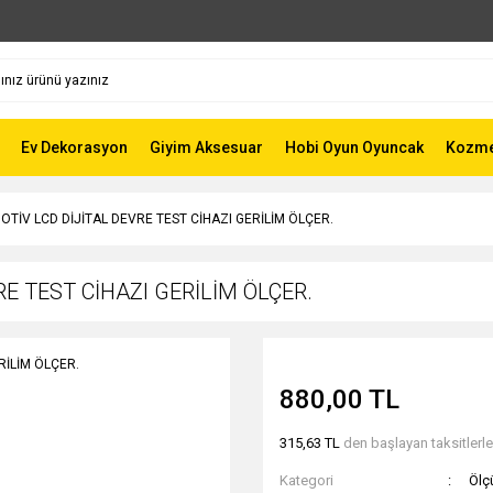
Ev Dekorasyon
Giyim Aksesuar
Hobi Oyun Oyuncak
Kozmet
OTİV LCD DİJİTAL DEVRE TEST CİHAZI GERİLİM ÖLÇER.
E TEST CİHAZI GERİLİM ÖLÇER.
880,00 TL
315,63 TL
den başlayan taksitlerle
Kategori
Ölç