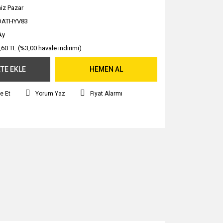
iz Pazar
DATHYV83
Ay
,60 TL (%3,00 havale indirimi)
TE EKLE
HEMEN AL
e Et
Yorum Yaz
Fiyat Alarmı