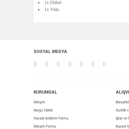
1x Dübel
1x Vida
Bu ürünün fiyat bilgisi, resim, ürün açıklamalarında v
Görüş ve önerileriniz için teşekkür ederiz.
Ürün resmi kalitesiz, bozuk veya görüntülenemiyo
SOSYAL MEDYA
Ürün açıklamasında eksik bilgiler bulunuyor.
Ürün bilgilerinde hatalar bulunuyor.
Ürün fiyatı diğer sitelerden daha pahalı.
Bu ürüne benzer farklı alternatifler olmalı.
KURUMSAL
ALIŞV
İletişim
Mesafel
Kargo Takibi
Gizlilik 
Havale Bildirim Formu
İptal ve 
İletişim Formu
Kişisel V