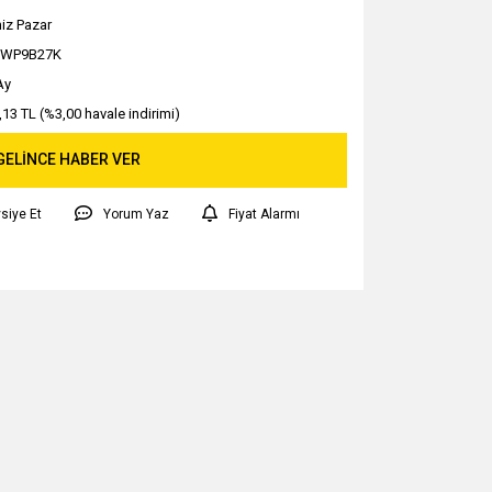
iz Pazar
5WP9B27K
Ay
,13 TL (%3,00 havale indirimi)
GELİNCE HABER VER
siye Et
Yorum Yaz
Fiyat Alarmı