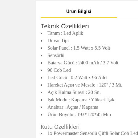
Ürün Bilgisi
Teknik Özellikleri
Tanım : Led Aplik
Duvar Tipi
Solar Panel : 1.5 Watt x 5.5 Volt
Sensörlü
Batarya Gücü : 2400 mAh / 3.7 Volt
96 Cob Led
Led Gücü : 0.2 Watt x 96 Adet
Hareket Açısı ve Mesafe : 120° / 3 Mt.
Açık Kalma Süresi : 20 Sn.
Işık Modu : Kapama / Yüksek Işık
Anahtar : Açma / Kapama
Ürün Boyutu : 193*120*45 Mm
Kutu Özellikleri
1x Powermaster Sensörlü Çiftli Solar Cob Led