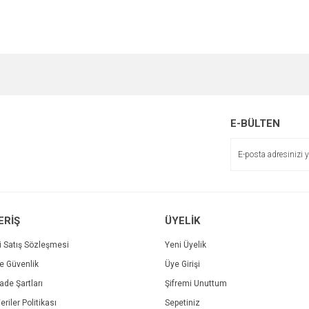
e diğer konularda yetersiz gördüğünüz noktaları öneri formunu kullanarak tarafımı
Bu ürüne ilk yorumu siz yapın!
r.
Yorum Yaz
E-BÜLTEN
ERİŞ
ÜYELİK
i Satış Sözleşmesi
Yeni Üyelik
ve Güvenlik
Üye Girişi
Gönder
İade Şartları
Şifremi Unuttum
eriler Politikası
Sepetiniz