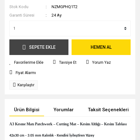
Stok Kodu
NZMGPHQ1T2
Garanti Süresi
24 Ay
SEPETE EKLE
HEMEN AL
Tavsiye Et
Yorum Yaz
Fiyat Alarmı
Karşılaştır
Ürün Bilgisi
Yorumlar
Taksit Seçenekleri
A3 Kesme Matı Patchwork – Cutting Mat – Kesim Altlığı – Kesim Tablası
42x30 cm - 3.05 mm Kalınlık - Kendini İyileştiren Yüzey