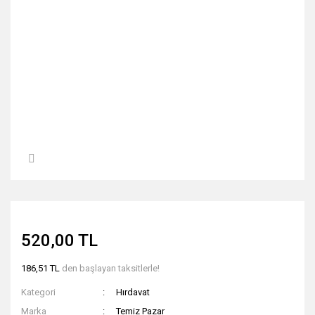
520,00 TL
186,51 TL
den başlayan taksitlerle!
Kategori
Hırdavat
Marka
Temiz Pazar