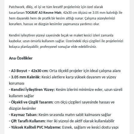
Patchwork, dikiş, el işi ve tüm kreatif projeleriniz için özel olarak
tasarlanan
TOGRAT A3 Kesme Matı
, 42x30 cm ölçüsü ve 3.05 mm kalınlığı ile
hem dayanıklı hem de pratik bir kesim altlığı sunar. Çalışma yüzeylerinizi
korurken, hassas ve düzgün kesimler yapmanıza yardımcı olur.
Kendini iyileştiren yüzeyi sayesinde bıçak ve maket kesici izleri zamanla
kaybolur, uzun ömürlü kullanım sağlar. Üzerindeki ölçü çizgileri ile projelerinizi
kolayca planlayabilir, profesyonel sonuçlar elde edebilirsiniz.
Ana Özellikler
- A3 Boyut – 42x30 cm:
Orta ölçekli projeler için ideal çalışma alanı
- 3.05 mm Kalınlık:
Kesici aletlere karşı yüksek dayanım ve yüzey
koruması
- Kendini İyileştiren Yüzey:
Kesim izlerini minimize eder, uzun süreli
kullanım sağlar
- Ölçekli ve Çizgili Tasarım:
cm ölçü çizgileri sayesinde hassas ve
düzgün kesimler
- Kaymaz Taban:
Kesim sırasında matın sabit kalmasını sağlar
- Çift Taraflı Kullanım:
Her iki yüzeyi de aktif olarak kullanılabilir
- Yüksek Kaliteli PVC Malzeme:
Esnek, sağlam ve kesici dostu yapı