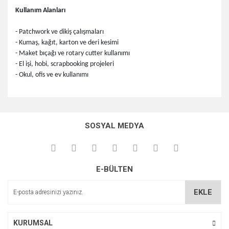
Kullanım Alanları
- Patchwork ve dikiş çalışmaları
- Kumaş, kağıt, karton ve deri kesimi
- Maket bıçağı ve rotary cutter kullanımı
- El işi, hobi, scrapbooking projeleri
- Okul, ofis ve ev kullanımı
Bu ürünün fiyat bilgisi, resim, ürün açıklamalarında ve diğer
konularda yetersiz gördüğünüz noktaları öneri formunu
Bu ürüne ilk yorumu siz yapın!
kullanarak tarafımıza iletebilirsiniz.
SOSYAL MEDYA
Görüş ve önerileriniz için teşekkür ederiz.
Yorum Yaz
Ürün resmi kalitesiz, bozuk veya görüntülenemiyor.
E-BÜLTEN
Ürün açıklamasında eksik bilgiler bulunuyor.
Ürün bilgilerinde hatalar bulunuyor.
EKLE
Ürün fiyatı diğer sitelerden daha pahalı.
Bu ürüne benzer farklı alternatifler olmalı.
KURUMSAL