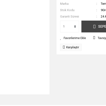
Marka
Tem
Stok Kodu
9G
Garanti Süresi
24 
SEPE
Tavsiy
Karşılaştır