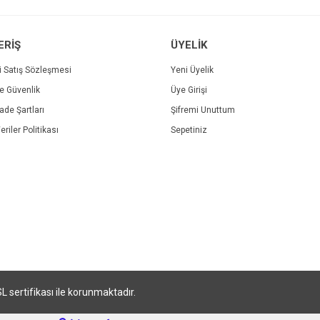
ERİŞ
ÜYELİK
i Satış Sözleşmesi
Yeni Üyelik
ve Güvenlik
Üye Girişi
Gönder
İade Şartları
Şifremi Unuttum
eriler Politikası
Sepetiniz
SL sertifikası ile korunmaktadır.