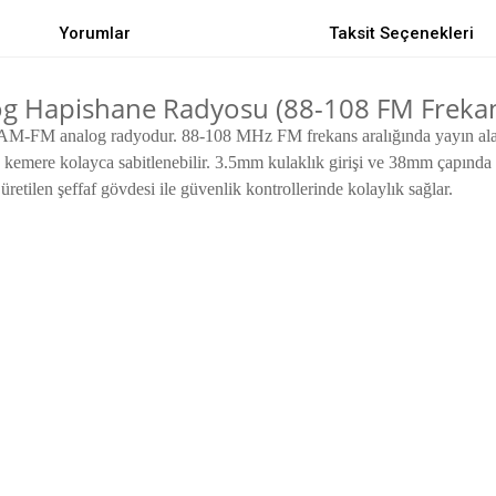
Yorumlar
Taksit Seçenekleri
g Hapishane Radyosu (88-108 FM Frekans A
i AM-FM analog radyodur. 88-108 MHz FM frekans aralığında yayın alabi
eya kemere kolayca sabitlenebilir. 3.5mm kulaklık girişi ve 38mm çapında
tilen şeffaf gövdesi ile güvenlik kontrollerinde kolaylık sağlar.