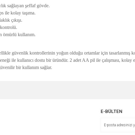
lık sağlayan şeffaf gövde.
s ile kolay taşıma.
aklık çıkışı.
kontrolü.
n ömürlü kullanım.
kle güvenlik kontrollerinin yoğun olduğu ortamlar için tasarlanmış kom
eneği ile kullanıcı dostu bir üründür. 2 adet AA pil ile çalışması, kolay 
güvenilir bir kullanım sağlar.
e diğer konularda yetersiz gördüğünüz noktaları öneri formunu kullanarak tarafımı
Bu ürüne ilk yorumu siz yapın!
r.
Yorum Yaz
E-BÜLTEN