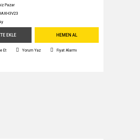
iz Pazar
HAXH3V23
Ay
TE EKLE
HEMEN AL
e Et
Yorum Yaz
Fiyat Alarmı