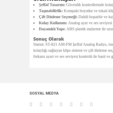
Şeffaf Tasarım:
Güvenlik kontrollerinde kolay
Taşınabilirlik:
Kompakt boyutlar ve tokalı klip
Çift Dinleme Seçeneği:
Dahili hoparlör ve kul
Kolay Kullanım:
Analog ayar ve ses seviyesi 
Dayanıklı Yapı:
ABS plastik malzeme ile uzu
Sonuç Olarak
Starnic ST-821 AM-FM Şeffaf Analog Radyo, özelli
kolaylığı sağlayan klips sistemi ve çift dinleme seç
frekans ayarı ve ses seviyesi kontrolü ile basit ve 
Bu ürünün fiyat bilgisi, resim, ürün açıklamalarında v
Görüş ve önerileriniz için teşekkür ederiz.
Ürün resmi kalitesiz, bozuk veya görüntülenemiyo
SOSYAL MEDYA
Ürün açıklamasında eksik bilgiler bulunuyor.
Ürün bilgilerinde hatalar bulunuyor.
Ürün fiyatı diğer sitelerden daha pahalı.