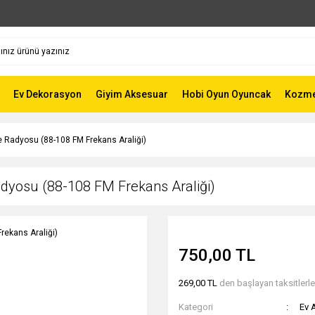
Ev Dekorasyon
Giyim Aksesuar
Hobi Oyun Oyuncak
Kozmet
 Radyosu (88-108 FM Frekans Araliği)
dyosu (88-108 FM Frekans Araliği)
750,00 TL
269,00 TL
den başlayan taksitlerle
Kategori
Ev A