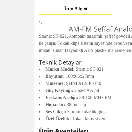
Ürün Bilgisi
AM-FM Şeffaf Analo
Starnic ST-821, kompakt tasarımlı, şeffaf gövdel
ile çalışır. Tokalı klips sistemi sayesinde cebe v
imkanı sunar. Dayanıklı ABS plastik malzemeden üre
Teknik Detaylar:
Marka Model:
Starnic ST-821
Boyutlar:
100x65x27mm
Malzeme:
Şeffaf ABS Plastik
Güç Kaynağı:
2 adet AA pil
Frekans Aralığı:
88-108 MHz FM
Hoparlör:
38mm çap
Ses Çıkışı:
3.5mm kulaklık girişi
Özel Özellik:
Tokalı klips sistemi
Ürün Avantajları