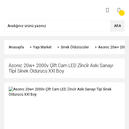
ARA
Anasayfa
Yapı Market
Sinek Öldürücüler
Asonic 20w+ 2000v Çi
Asonic 20w+ 2000v Çi̇ft Cam LED Zi̇nci̇r Aski Sanayi
Ti̇pi̇ Si̇nek Öldürücü XXl Boy