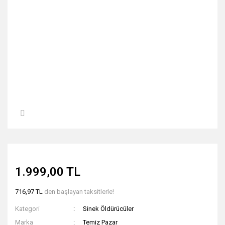
1.999,00 TL
716,97 TL
den başlayan taksitlerle!
Kategori
Sinek Öldürücüler
Marka
Temiz Pazar