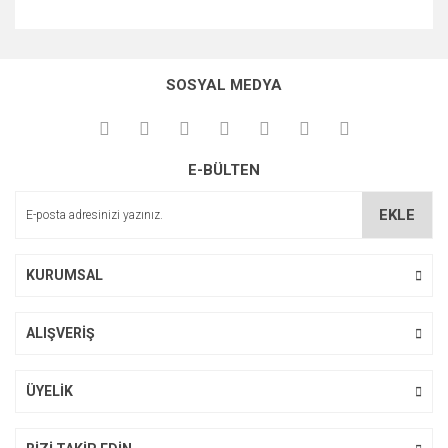
Bu ürünün fiyat bilgisi, resim, ürün açıklamalarında ve diğer
konularda yetersiz gördüğünüz noktaları öneri formunu
Bu ürüne ilk yorumu siz yapın!
kullanarak tarafımıza iletebilirsiniz.
SOSYAL MEDYA
Görüş ve önerileriniz için teşekkür ederiz.
Yorum Yaz
Ürün resmi kalitesiz, bozuk veya görüntülenemiyor.
E-BÜLTEN
Ürün açıklamasında eksik bilgiler bulunuyor.
Ürün bilgilerinde hatalar bulunuyor.
EKLE
Ürün fiyatı diğer sitelerden daha pahalı.
Bu ürüne benzer farklı alternatifler olmalı.
KURUMSAL
ALIŞVERİŞ
Gönder
ÜYELİK