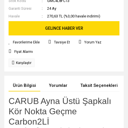
Stok Kodu
GMC4L8FC13
Garanti Süresi
24 Ay
Havale
270,63 TL (%3,00 havale indirimi)
GELİNCE HABER VER
Tavsiye Et
Yorum Yaz
Fiyat Alarmı
Karşılaştır
Ürün Bilgisi
Yorumlar
Taksit Seçenekleri
CARUB Ayna Üstü Şapkalı
Kör Nokta Geçme
Carbon2Lİ