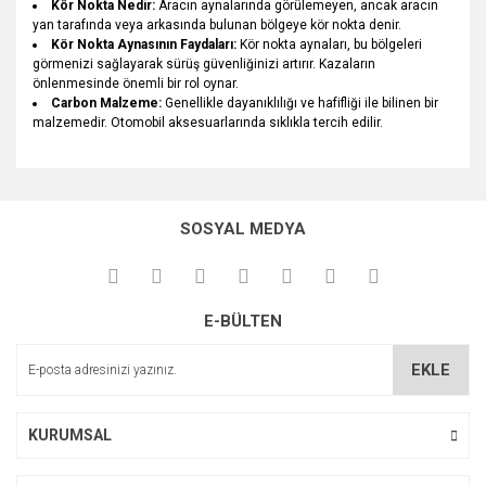
Kör Nokta Nedir:
Aracın aynalarında görülemeyen,
ancak aracın
yan tarafında veya arkasında bulunan bölgeye kör nokta denir.
Kör Nokta Aynasının Faydaları:
Kör nokta aynaları,
bu bölgeleri
görmenizi sağlayarak sürüş güvenliğinizi artırır.
Kazaların
önlenmesinde önemli bir rol oynar.
Carbon Malzeme:
Genellikle dayanıklılığı ve hafifliği ile bilinen bir
malzemedir.
Otomobil aksesuarlarında sıklıkla tercih edilir.
Bu ürünün fiyat bilgisi, resim, ürün açıklamalarında ve diğer
konularda yetersiz gördüğünüz noktaları öneri formunu
Bu ürüne ilk yorumu siz yapın!
kullanarak tarafımıza iletebilirsiniz.
SOSYAL MEDYA
Görüş ve önerileriniz için teşekkür ederiz.
Yorum Yaz
Ürün resmi kalitesiz, bozuk veya görüntülenemiyor.
E-BÜLTEN
Ürün açıklamasında eksik bilgiler bulunuyor.
Ürün bilgilerinde hatalar bulunuyor.
EKLE
Ürün fiyatı diğer sitelerden daha pahalı.
Bu ürüne benzer farklı alternatifler olmalı.
KURUMSAL