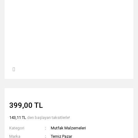
399,00 TL
143,11 TL
den başlayan taksitlerle!
Kategori
Mutfak Malzemeleri
Marka
Temiz Pazar