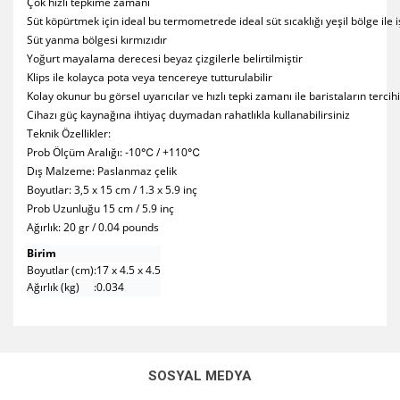
Çok hızlı tepkime zamanı
Süt köpürtmek için ideal bu termometrede ideal süt sıcaklığı yeşil bölge ile 
Süt yanma bölgesi kırmızıdır
Yoğurt mayalama derecesi beyaz çizgilerle belirtilmiştir
Klips ile kolayca pota veya tencereye tutturulabilir
Kolay okunur bu görsel uyarıcılar ve hızlı tepki zamanı ile baristaların tercihi
Cihazı güç kaynağına ihtiyaç duymadan rahatlıkla kullanabilirsiniz
Teknik Özellikler:
Prob Ölçüm Aralığı: -10℃ / +110℃
Dış Malzeme: Paslanmaz çelik
Boyutlar: 3,5 x 15 cm / 1.3 x 5.9 inç
Prob Uzunluğu 15 cm / 5.9 inç
Ağırlık: 20 gr / 0.04 pounds
Birim
Boyutlar (cm)
:
17 x 4.5 x 4.5
Ağırlık (kg)
:
0.034
Bu ürünün fiyat bilgisi, resim, ürün açıklamalarında ve diğer
konularda yetersiz gördüğünüz noktaları öneri formunu
Bu ürüne ilk yorumu siz yapın!
kullanarak tarafımıza iletebilirsiniz.
SOSYAL MEDYA
Görüş ve önerileriniz için teşekkür ederiz.