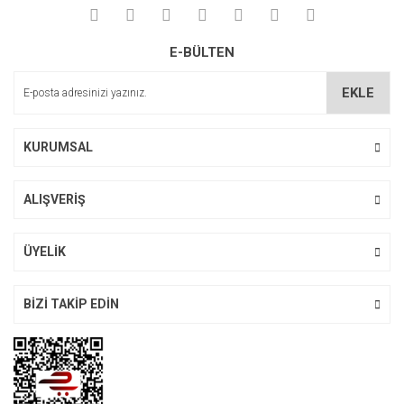
Yorum Yaz
Ürün resmi kalitesiz, bozuk veya görüntülenemiyor.
E-BÜLTEN
Ürün açıklamasında eksik bilgiler bulunuyor.
Ürün bilgilerinde hatalar bulunuyor.
EKLE
Ürün fiyatı diğer sitelerden daha pahalı.
Bu ürüne benzer farklı alternatifler olmalı.
KURUMSAL
ALIŞVERİŞ
Gönder
ÜYELİK
BİZİ TAKİP EDİN