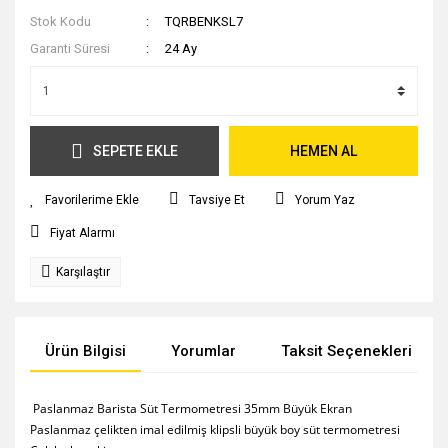
Stok Kodu
TQRBENKSL7
Garanti Süresi
24 Ay
SEPETE EKLE
HEMEN AL
Tavsiye Et
Yorum Yaz
Fiyat Alarmı
Karşılaştır
Ürün Bilgisi
Yorumlar
Taksit Seçenekleri
Paslanmaz Barista Süt Termometresi 35mm Büyük Ekran
Paslanmaz çelikten imal edilmiş klipsli büyük boy süt termometresi