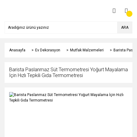
ARA
Anasayfa
Ev Dekorasyon
Mutfak Malzemeleri
Barista Pasla
Barista Paslanmaz Süt Termometresi Yoğurt Mayalama
İçin Hızlı Tepkili Gıda Termometresi