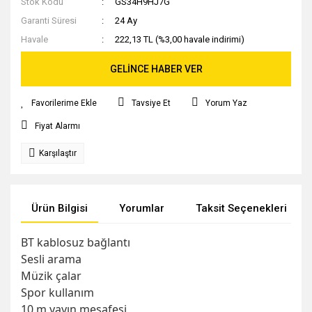
Stok Kodu
GS34H9HJ7G
Garanti Süresi
24 Ay
Havale
222,13 TL (%3,00 havale indirimi)
GELİNCE HABER VER
Tavsiye Et
Yorum Yaz
Fiyat Alarmı
Karşılaştır
Ürün Bilgisi
Yorumlar
Taksit Seçenekleri
BT kablosuz bağlantı
Sesli arama
Müzik çalar
Spor kullanım
10 m yayın mesafesi