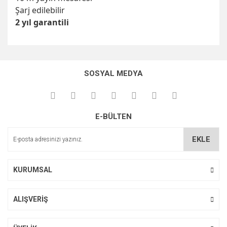
Şarj edilebilir
2 yıl garantili
Bu ürünün fiyat bilgisi, resim, ürün açıklamalarında ve diğer
konularda yetersiz gördüğünüz noktaları öneri formunu
Bu ürüne ilk yorumu siz yapın!
kullanarak tarafımıza iletebilirsiniz.
SOSYAL MEDYA
Görüş ve önerileriniz için teşekkür ederiz.
Yorum Yaz
Ürün resmi kalitesiz, bozuk veya görüntülenemiyor.
E-BÜLTEN
Ürün açıklamasında eksik bilgiler bulunuyor.
Ürün bilgilerinde hatalar bulunuyor.
EKLE
Ürün fiyatı diğer sitelerden daha pahalı.
Bu ürüne benzer farklı alternatifler olmalı.
KURUMSAL
ALIŞVERİŞ