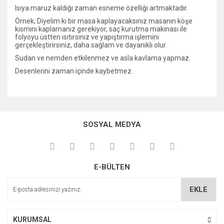
Isıya maruz kaldığı zaman esneme özelliği artmaktadır.
Örnek; Diyelim ki bir masa kaplayacaksınız masanın köşe
kısmını kaplamanız gerekiyor, saç kurutma makinası ile
folyoyu üstten ısıtırsınız ve yapıştırma işlemini
gerçekleştirirsiniz, daha sağlam ve dayanıklı olur.
Sudan ve nemden etkilenmez ve asla kavlama yapmaz.
Desenlerini zaman içinde kaybetmez.
Bu ürünün fiyat bilgisi, resim, ürün açıklamalarında ve diğer
konularda yetersiz gördüğünüz noktaları öneri formunu
Bu ürüne ilk yorumu siz yapın!
kullanarak tarafımıza iletebilirsiniz.
SOSYAL MEDYA
Görüş ve önerileriniz için teşekkür ederiz.
Yorum Yaz
Ürün resmi kalitesiz, bozuk veya görüntülenemiyor.
E-BÜLTEN
Ürün açıklamasında eksik bilgiler bulunuyor.
Ürün bilgilerinde hatalar bulunuyor.
EKLE
Ürün fiyatı diğer sitelerden daha pahalı.
Bu ürüne benzer farklı alternatifler olmalı.
KURUMSAL