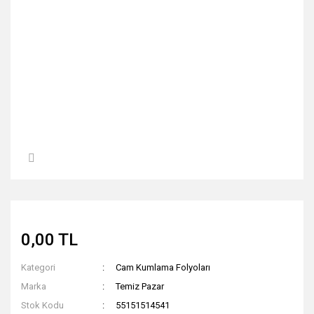
0,00 TL
Kategori
Cam Kumlama Folyoları
Marka
Temiz Pazar
Stok Kodu
55151514541