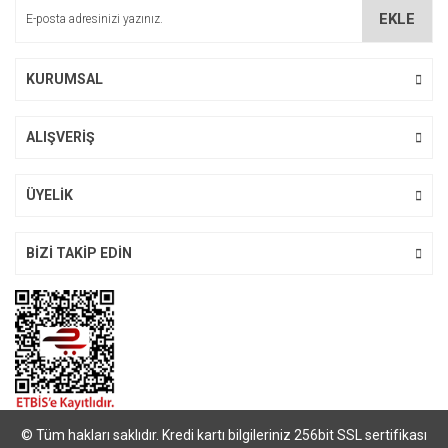
Ürün bilgilerinde hatalar bulunuyor.
EKLE
Ürün fiyatı diğer sitelerden daha pahalı.
Bu ürüne benzer farklı alternatifler olmalı.
KURUMSAL
ALIŞVERİŞ
Gönder
ÜYELİK
BİZİ TAKİP EDİN
© Tüm hakları saklıdır. Kredi kartı bilgileriniz 256bit SSL sertifikası