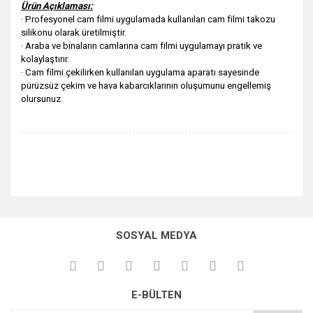
Ürün Açıklaması:
· Profesyonel cam filmi uygulamada kullanılan cam filmi takozu
silikonu olarak üretilmiştir.
· Araba ve binaların camlarına cam filmi uygulamayı pratik ve
kolaylaştırır.
· Cam filmi çekilirken kullanılan uygulama aparatı sayesinde
pürüzsüz çekim ve hava kabarcıklarının oluşumunu engellemiş
olursunuz.
Bu ürünün fiyat bilgisi, resim, ürün açıklamalarında ve diğer
konularda yetersiz gördüğünüz noktaları öneri formunu
Bu ürüne ilk yorumu siz yapın!
kullanarak tarafımıza iletebilirsiniz.
SOSYAL MEDYA
Görüş ve önerileriniz için teşekkür ederiz.
Yorum Yaz
Ürün resmi kalitesiz, bozuk veya görüntülenemiyor.
E-BÜLTEN
Ürün açıklamasında eksik bilgiler bulunuyor.