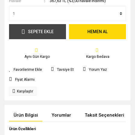
Havale
367,63 TL (%3,00 havale indirimi)
SEPETE EKLE
HEMEN AL
Aynı Gün Kargo
Kargo Bedava
Tavsiye Et
Yorum Yaz
Fiyat Alarmı
Karşılaştır
Ürün Bilgisi
Yorumlar
Taksit Seçenekleri
Ürün Özellikleri