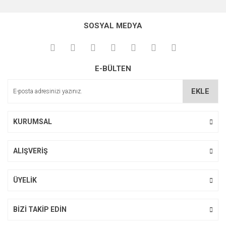
Bu ürünün fiyat bilgisi, resim, ürün açıklamalarında ve diğer
konularda yetersiz gördüğünüz noktaları öneri formunu
Bu ürüne ilk yorumu siz yapın!
kullanarak tarafımıza iletebilirsiniz.
SOSYAL MEDYA
Görüş ve önerileriniz için teşekkür ederiz.
Yorum Yaz
Ürün resmi kalitesiz, bozuk veya görüntülenemiyor.
E-BÜLTEN
Ürün açıklamasında eksik bilgiler bulunuyor.
Ürün bilgilerinde hatalar bulunuyor.
EKLE
Ürün fiyatı diğer sitelerden daha pahalı.
Bu ürüne benzer farklı alternatifler olmalı.
KURUMSAL
ALIŞVERİŞ
Gönder
ÜYELİK
BİZİ TAKİP EDİN