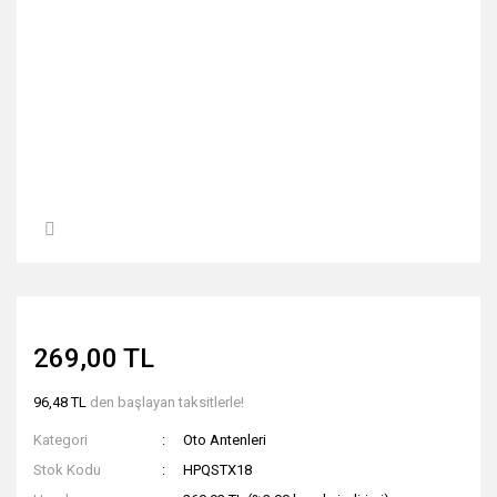
269,00 TL
96,48 TL
den başlayan taksitlerle!
Kategori
Oto Antenleri
Stok Kodu
HPQSTX18