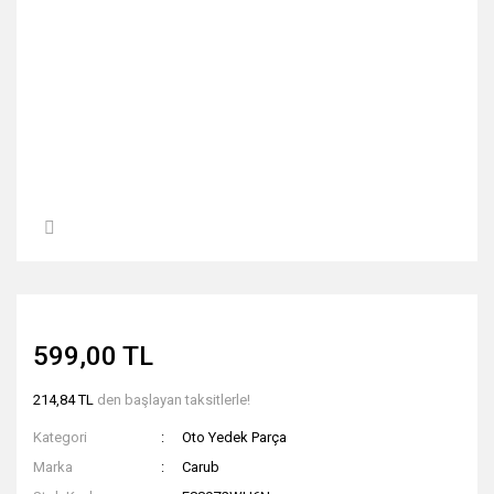
599,00 TL
214,84 TL
den başlayan taksitlerle!
Kategori
Oto Yedek Parça
Marka
Carub