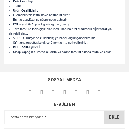
Paket özelliği :
1 adet
Ürün Özellikleri :
Otomobilinizin lastik hava basıncını ölçer.
En hassas,Saat tip göstergeye sahiptir.
PSI veya BAR tipi ikili gösterge seçeneği
Ters tarafı ile fazla şişik olan lastik basıncınızı düşürebilir,diğer tarafıyla
şişirebilirsiniz.
55 PSI (Türkiye de kullanılan) ya kadar ölçüm yapabilirsiniz.
Sıfırlama çubuğuyla tekrar 0 noktasına getirebilirsiniz.
KULLANIM ŞEKLİ
Sibop kapağınızı varsa çıkartın ve ölçme tarafını siboba takın ve çekin.
Bu ürünün fiyat bilgisi, resim, ürün açıklamalarında ve diğer
konularda yetersiz gördüğünüz noktaları öneri formunu
Bu ürüne ilk yorumu siz yapın!
kullanarak tarafımıza iletebilirsiniz.
SOSYAL MEDYA
Görüş ve önerileriniz için teşekkür ederiz.
Yorum Yaz
Ürün resmi kalitesiz, bozuk veya görüntülenemiyor.
E-BÜLTEN
Ürün açıklamasında eksik bilgiler bulunuyor.
Ürün bilgilerinde hatalar bulunuyor.
EKLE
Ürün fiyatı diğer sitelerden daha pahalı.