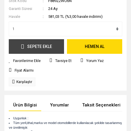
Stok Kodu
F889Z2WU6N
Garanti Süresi
24 Ay
Havale
581,03 TL (%3,00 havale indirimi)
SEPETE EKLE
HEMEN AL
Tavsiye Et
Yorum Yaz
Fiyat Alarmı
Karşılaştır
Ürün Bilgisi
Yorumlar
Taksit Seçenekleri
Uygunluk :
Tüm yerli,ithal,marka ve model otomobillerde kullanılacak şekilde tasarlanmış
ve üretilmiştir.