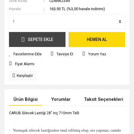
Stok Kodu
CDMW2349
Havale
163,93 TL (%3,00 havale indirimi)
SEPETE EKLE
HEMEN AL
Tavsiye Et
Yorum Yaz
Fiyat Alarmı
Karşılaştır
Ürün Bilgisi
Yorumlar
Taksit Seçenekleri
CARUB Silecek Lastiği 28" inç 710mm Telli
·
Yumuşak silecek lastiğinden imal edilmiş olup, ses yapmaz, camda