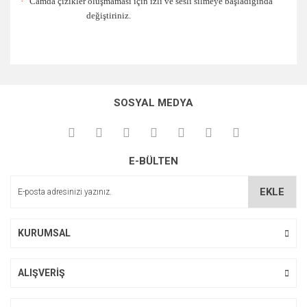
·
Camda çizikler oluşmaması için izli ve sesli silmeye başladığında
değiştiriniz.
Bu ürünün fiyat bilgisi, resim, ürün açıklamalarında ve diğer
konularda yetersiz gördüğünüz noktaları öneri formunu
Bu ürüne ilk yorumu siz yapın!
kullanarak tarafımıza iletebilirsiniz.
SOSYAL MEDYA
Görüş ve önerileriniz için teşekkür ederiz.
Yorum Yaz
Ürün resmi kalitesiz, bozuk veya görüntülenemiyor.
E-BÜLTEN
Ürün açıklamasında eksik bilgiler bulunuyor.
Ürün bilgilerinde hatalar bulunuyor.
EKLE
Ürün fiyatı diğer sitelerden daha pahalı.
Bu ürüne benzer farklı alternatifler olmalı.
KURUMSAL
ALIŞVERİŞ