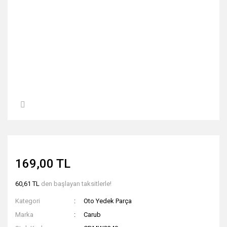
169,00 TL
60,61 TL
den başlayan taksitlerle!
Kategori
Oto Yedek Parça
Marka
Carub