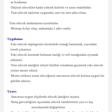
su bırakmaz.
·
Orijinal silecekler kadar yüksek kaliteli ve uzun ömürlüdür.
·
Tüm silecek tiplerine uygundur, ister ön ister arka olsun.
Tüm silecek markalarına uyumludur.
·
Montajı kolay olup, ambalajda 2 adet vardır.
Uygulama:
·
Eski silecek süpürgesini üzerindeki tırnağı bastırarak, yayından
iterek çıkarınız.
·
Eski silecek üzerinde bulunan lastiği ve teli tırnağından ayırarak
sökünüz.
·
Yeni silecek lastiğini teliyle birlikte tırnaklara geçirerek eski silecek
yerine monte ediniz.
·
Monte ettikten sonra sileceğinizi aracınızın silecek koluna uygun bir
şekilde takınız.
Uyarı:
·
Aracınıza uygun ölçülerde silecek lastiğini seçiniz.
·
Sürüş güvenliğiniz açısından silecek lastiklerinizi yaz ve kış
sezonlarında değiştiriniz.