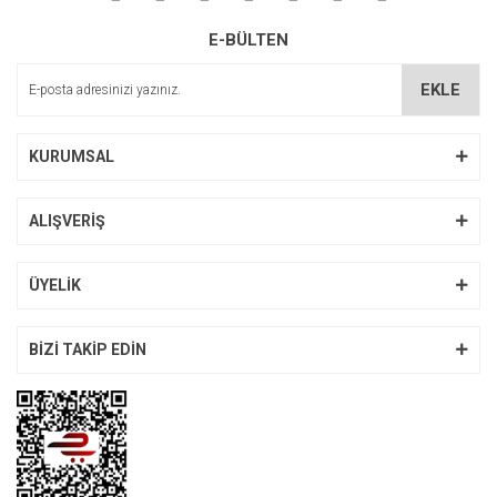
Montajı gayet kolay tipo aracıma 5 metre yetti
Ürün resmi kalitesiz, bozuk veya görüntülenemiyor.
E-BÜLTEN
Ürün açıklamasında eksik bilgiler bulunuyor.
M... K... | 11/11/2021
Ürün bilgilerinde hatalar bulunuyor.
EKLE
Ürün fiyatı diğer sitelerden daha pahalı.
Yorum Yaz
Bu ürüne benzer farklı alternatifler olmalı.
KURUMSAL
ALIŞVERİŞ
Gönder
ÜYELİK
BİZİ TAKİP EDİN