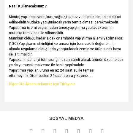
Nasıl Kullanacaksınız ?
Montaj yapılacak yerin,kuru,yağsız,tozsuz ve cilasız olmasına dikkat
edilmelidir.Mutlaka yapıştırılacak yerin temiz olması gerekmektedir.
Yapıştırma işlemi başlamadan önce,yapıştırma yapılacak zemin
mutlaka temiz bez ile silinmelidir.
Mümkün olduğu kadar sıcak ortamlarda yapıştırma işlemi yapılmalıdır.
(18C).Yapışkanın etkinliğini koruması için bu sıcaklık değerlerinin
altında uygulama olduğunda,yapıştırılacak zemin ve ürün sıcak hava
ile ısıtılmalıdır.
Yapışkanın daha iyi tutması için uzun süreli olarak ürünün üzerine bez
ya da yumuşak malzeme ile baskı yapılmalıdır.
Yapıştırma yapılan ürünü en az 24 saat su ile temas
ettirmeyiniz.Otomobilleri 24 saat sonra yıkayınız. .
Diğer Oto Aksesuarlarımız İçin Tıklayınız
Bu ürünün fiyat bilgisi, resim, ürün açıklamalarında ve diğer
konularda yetersiz gördüğünüz noktaları öneri formunu
kullanarak tarafımıza iletebilirsiniz.
SOSYAL MEDYA
Görüş ve önerileriniz için teşekkür ederiz.
Kolay Montaj