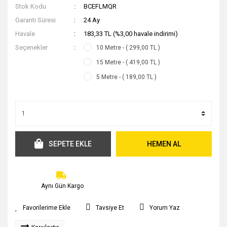
Stok Kodu
BCEFLMQR
Garanti Süresi
24 Ay
Havale
183,33 TL (%3,00 havale indirimi)
Seçenekler
10 Metre - ( 299,00 TL )
15 Metre - ( 419,00 TL )
5 Metre - ( 189,00 TL )
SEPETE EKLE
HEMEN AL
Aynı Gün Kargo
Tavsiye Et
Yorum Yaz