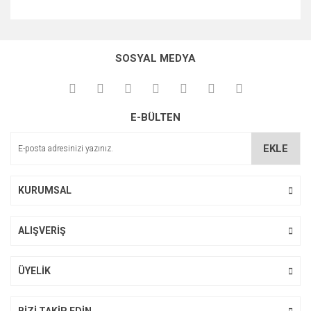
Bu ürünün fiyat bilgisi, resim, ürün açıklamalarında ve diğer
konularda yetersiz gördüğünüz noktaları öneri formunu
Bu ürüne ilk yorumu siz yapın!
kullanarak tarafımıza iletebilirsiniz.
SOSYAL MEDYA
Görüş ve önerileriniz için teşekkür ederiz.
Yorum Yaz
Ürün resmi kalitesiz, bozuk veya görüntülenemiyor.
E-BÜLTEN
Ürün açıklamasında eksik bilgiler bulunuyor.
Ürün bilgilerinde hatalar bulunuyor.
EKLE
Ürün fiyatı diğer sitelerden daha pahalı.
Bu ürüne benzer farklı alternatifler olmalı.
KURUMSAL
ALIŞVERİŞ
Gönder
ÜYELİK