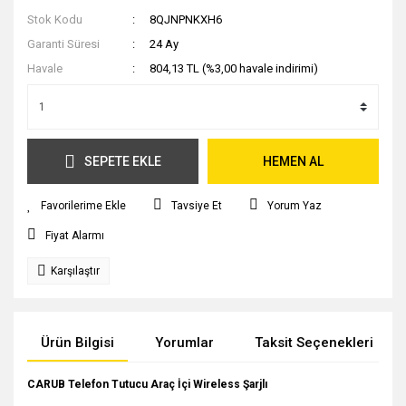
Stok Kodu
8QJNPNKXH6
Garanti Süresi
24 Ay
Havale
804,13 TL (%3,00 havale indirimi)
SEPETE EKLE
HEMEN AL
Tavsiye Et
Yorum Yaz
Fiyat Alarmı
Karşılaştır
Ürün Bilgisi
Yorumlar
Taksit Seçenekleri
CARUB Telefon Tutucu Araç İçi Wireless Şarjlı