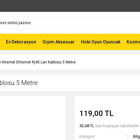
Ev Dekorasyon
Giyim Aksesuar
Hobi Oyun Oyuncak
Kozmet
 İnternet Ethernet Rj45 Lan Kablosu 5 Metre
ablosu 5 Metre
119,00 TL
42,68 TL
den başlayan taksitlerle!
Kategori
Bil