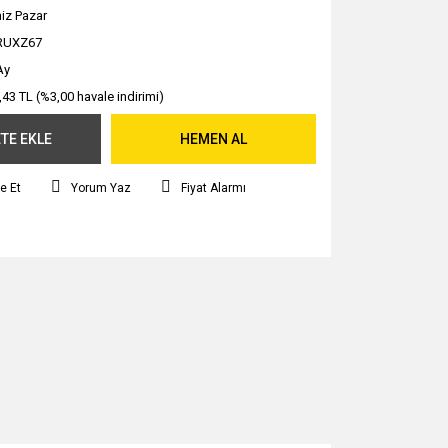
iz Pazar
RUXZ67
Ay
,43 TL (%3,00 havale indirimi)
TE EKLE
HEMEN AL
e Et
Yorum Yaz
Fiyat Alarmı