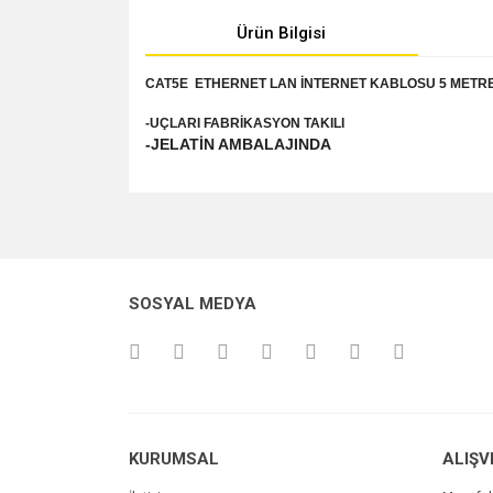
Ürün Bilgisi
CAT5E ETHERNET LAN İNTERNET KABLOSU 5 METR
-UÇLARI FABRİKASYON TAKILI
-JELATİN AMBALAJINDA
Bu ürünün fiyat bilgisi, resim, ürün açıklamalarında v
Görüş ve önerileriniz için teşekkür ederiz.
Ürün resmi kalitesiz, bozuk veya görüntülenemiyo
SOSYAL MEDYA
Ürün açıklamasında eksik bilgiler bulunuyor.
Ürün bilgilerinde hatalar bulunuyor.
Ürün fiyatı diğer sitelerden daha pahalı.
Bu ürüne benzer farklı alternatifler olmalı.
KURUMSAL
ALIŞV