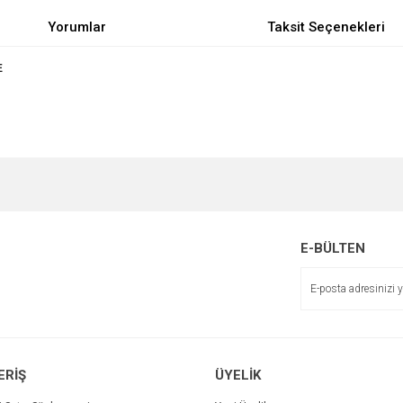
Yorumlar
Taksit Seçenekleri
E
e diğer konularda yetersiz gördüğünüz noktaları öneri formunu kullanarak tarafımı
Bu ürüne ilk yorumu siz yapın!
r.
Yorum Yaz
E-BÜLTEN
ERİŞ
ÜYELİK