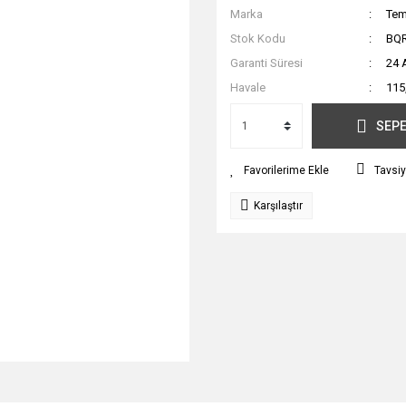
Marka
Tem
Stok Kodu
BQ
Garanti Süresi
24 
Havale
115
SEPE
Tavsiy
Karşılaştır