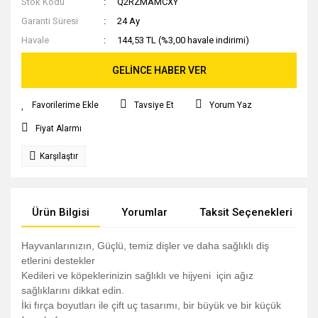
Stok Kodu
Q2RZMAMCXY
Garanti Süresi
24 Ay
Havale
144,53 TL (%3,00 havale indirimi)
GELİNCE HABER VER
Tavsiye Et
Yorum Yaz
Fiyat Alarmı
Karşılaştır
Ürün Bilgisi
Yorumlar
Taksit Seçenekleri
Hayvanlarınızın, Güçlü, temiz dişler ve daha sağlıklı diş
etlerini destekler
Kedileri ve köpeklerinizin sağlıklı ve hijyeni için ağız
sağlıklarını dikkat edin.
İki fırça boyutları ile çift uç tasarımı, bir büyük ve bir küçük