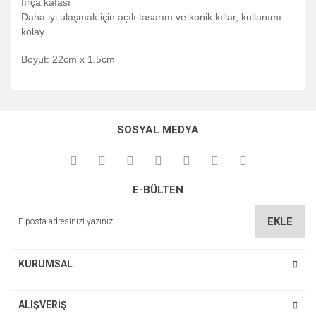
fırça kafası
Daha iyi ulaşmak için açılı tasarım ve konik kıllar, kullanımı
kolay
Boyut: 22cm x 1.5cm
Bu ürünün fiyat bilgisi, resim, ürün açıklamalarında ve diğer
konularda yetersiz gördüğünüz noktaları öneri formunu
Bu ürüne ilk yorumu siz yapın!
kullanarak tarafımıza iletebilirsiniz.
SOSYAL MEDYA
Görüş ve önerileriniz için teşekkür ederiz.
Yorum Yaz
Ürün resmi kalitesiz, bozuk veya görüntülenemiyor.
E-BÜLTEN
Ürün açıklamasında eksik bilgiler bulunuyor.
Ürün bilgilerinde hatalar bulunuyor.
EKLE
Ürün fiyatı diğer sitelerden daha pahalı.
Bu ürüne benzer farklı alternatifler olmalı.
KURUMSAL
ALIŞVERİŞ