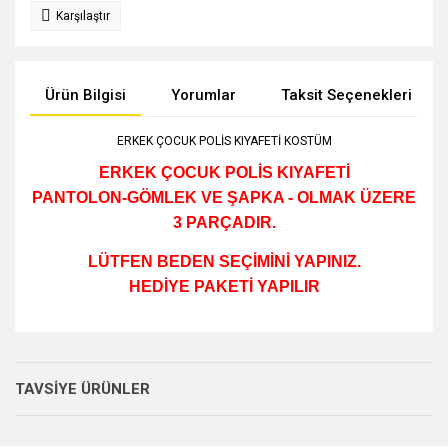
Karşılaştır
Ürün Bilgisi
Yorumlar
Taksit Seçenekleri
ERKEK ÇOCUK POLİS KIYAFETİ KOSTÜM
ERKEK ÇOCUK POLİS KIYAFETİ
PANTOLON-GÖMLEK VE ŞAPKA - OLMAK ÜZERE
3 PARÇADIR.
LÜTFEN BEDEN SEÇİMİNİ YAPINIZ.
HEDİYE PAKETİ YAPILIR
Bu ürünün fiyat bilgisi, resim, ürün açıklamalarında ve diğer
konularda yetersiz gördüğünüz noktaları öneri formunu
Bu ürüne ilk yorumu siz yapın!
kullanarak tarafımıza iletebilirsiniz.
TAVSİYE ÜRÜNLER
Görüş ve önerileriniz için teşekkür ederiz.
Yorum Yaz