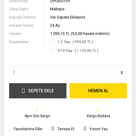
Stok Kodu
DHQRSY39
Çıkış Depo
Maltepe
Kapıda Ödeme :
Var Sepete Ekleyiniz
Garanti Süresi
24 Ay
Havale
1.095,13 TL (%3,00 havale indirimi)
Seçenekler
1-2 Yaş - ( 999,00 TL )
9-10 Yaş - ( 1.129,00 TL )
SEPETE EKLE
HEMEN AL
Aynı Gün Kargo
Kargo Bedava
Tavsiye Et
Yorum Yaz