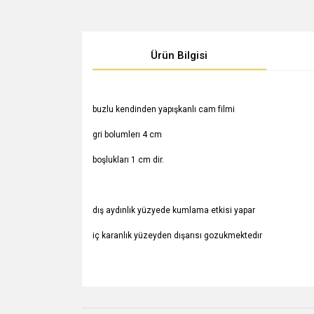
Ürün Bilgisi
​​buzlu kendinden yapışkanlı cam filmi
gri bolumlerı 4 cm
boşlukları 1 cm dir.
dış aydınlık yüzyede kumlama etkisi yapar
iç karanlık yüzeyden dışarısı gozukmektedır
Bu ürünün fiyat bilgisi, resim, ürün açıklamalarında v
Görüş ve önerileriniz için teşekkür ederiz.