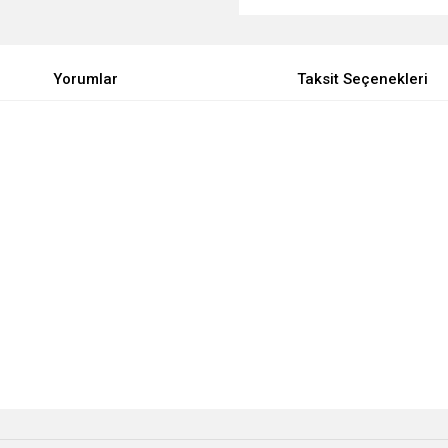
Yorumlar
Taksit Seçenekleri
e diğer konularda yetersiz gördüğünüz noktaları öneri formunu kullanarak tarafımı
Bu ürüne ilk yorumu siz yapın!