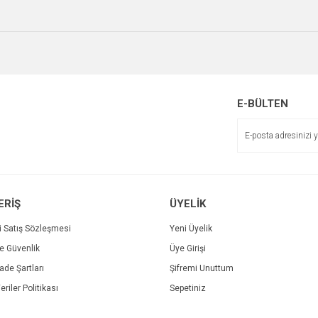
r.
Yorum Yaz
E-BÜLTEN
Gönder
ERİŞ
ÜYELİK
i Satış Sözleşmesi
Yeni Üyelik
ve Güvenlik
Üye Girişi
İade Şartları
Şifremi Unuttum
eriler Politikası
Sepetiniz