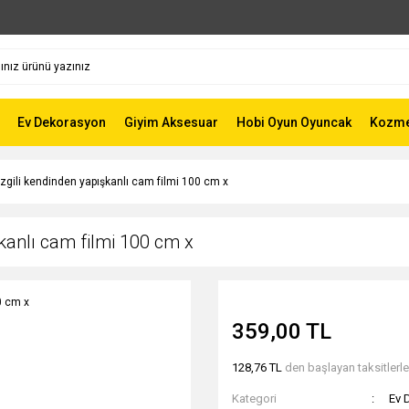
Ev Dekorasyon
Giyim Aksesuar
Hobi Oyun Oyuncak
Kozmet
izgili kendinden yapışkanlı cam filmi 100 cm x
şkanlı cam filmi 100 cm x
359,00 TL
128,76 TL
den başlayan taksitlerle
Kategori
Ev 