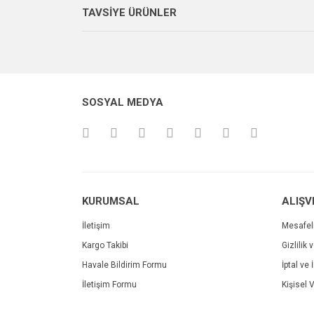
TAVSİYE ÜRÜNLER
Ürün resmi kalitesiz, bozuk veya görüntülenemiyo
Ürün açıklamasında eksik bilgiler bulunuyor.
Ürün bilgilerinde hatalar bulunuyor.
Ürün fiyatı diğer sitelerden daha pahalı.
SOSYAL MEDYA
Bu ürüne benzer farklı alternatifler olmalı.
KURUMSAL
ALIŞV
İletişim
Mesafel
Kargo Takibi
Gizlilik 
Havale Bildirim Formu
İptal ve 
İletişim Formu
Kişisel V