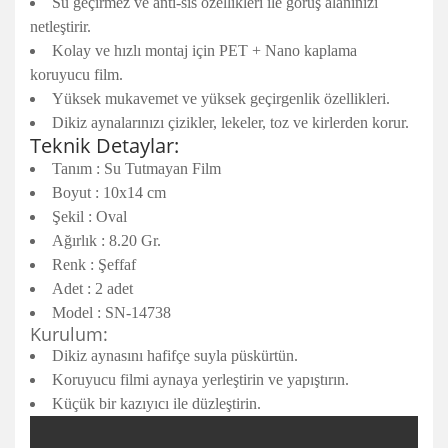
Su geçirmez ve anti-sis özellikleri ile görüş alanınızı
netleştirir.
Kolay ve hızlı montaj için PET + Nano kaplama
koruyucu film.
Yüksek mukavemet ve yüksek geçirgenlik özellikleri.
Dikiz aynalarınızı çizikler, lekeler, toz ve kirlerden korur.
Teknik Detaylar:
Tanım : Su Tutmayan Film
Boyut : 10x14 cm
Şekil : Oval
Ağırlık : 8.20 Gr.
Renk : Şeffaf
Adet : 2 adet
Model : SN-14738
Kurulum:
Dikiz aynasını hafifçe suyla püskürtün.
Koruyucu filmi aynaya yerleştirin ve yapıştırın.
Küçük bir kazıyıcı ile düzleştirin.