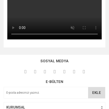
Bu ürünün fiyat bilgisi, resim, ürün açıklamalarında ve diğer
konularda yetersiz gördüğünüz noktaları öneri formunu
Bu ürüne ilk yorumu siz yapın!
kullanarak tarafımıza iletebilirsiniz.
SOSYAL MEDYA
Görüş ve önerileriniz için teşekkür ederiz.
Yorum Yaz
Ürün resmi kalitesiz, bozuk veya görüntülenemiyor.
E-BÜLTEN
Ürün açıklamasında eksik bilgiler bulunuyor.
Ürün bilgilerinde hatalar bulunuyor.
EKLE
Ürün fiyatı diğer sitelerden daha pahalı.
Bu ürüne benzer farklı alternatifler olmalı.
KURUMSAL