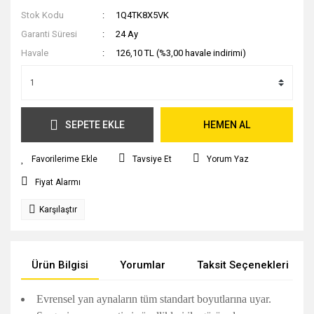
Stok Kodu
1Q4TK8X5VK
Garanti Süresi
24 Ay
Havale
126,10 TL (%3,00 havale indirimi)
SEPETE EKLE
HEMEN AL
Tavsiye Et
Yorum Yaz
Fiyat Alarmı
Karşılaştır
Ürün Bilgisi
Yorumlar
Taksit Seçenekleri
Evrensel yan aynaların tüm standart boyutlarına uyar.