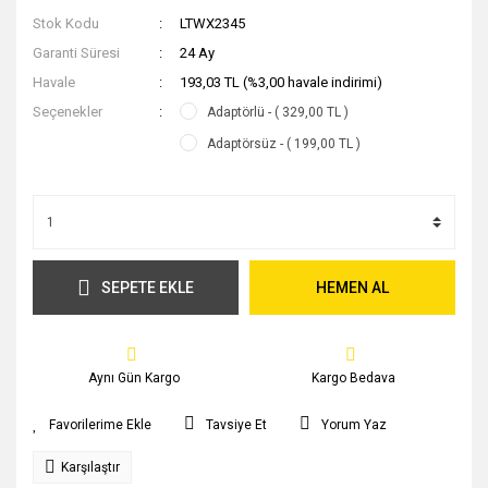
Stok Kodu
LTWX2345
Garanti Süresi
24 Ay
Havale
193,03 TL (%3,00 havale indirimi)
Seçenekler
Adaptörlü - ( 329,00 TL )
Adaptörsüz - ( 199,00 TL )
SEPETE EKLE
HEMEN AL
Aynı Gün Kargo
Kargo Bedava
Tavsiye Et
Yorum Yaz
Karşılaştır