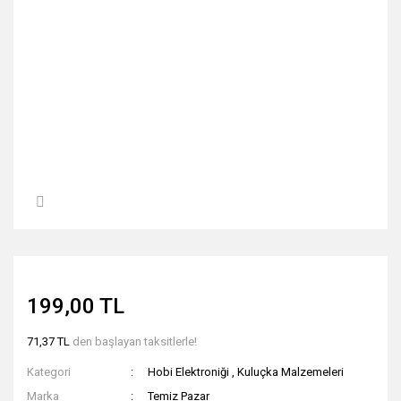
199,00 TL
71,37 TL
den başlayan taksitlerle!
Kategori
Hobi Elektroniği
,
Kuluçka Malzemeleri
Marka
Temiz Pazar