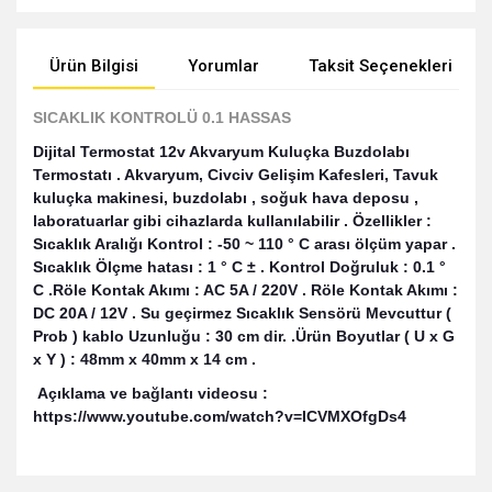
Ürün Bilgisi
Yorumlar
Taksit Seçenekleri
SICAKLIK KONTROLÜ 0.1 HASSAS
Dijital Termostat 12v Akvaryum Kuluçka Buzdolabı
Termostatı . Akvaryum, Civciv Gelişim Kafesleri, Tavuk
kuluçka makinesi, buzdolabı , soğuk hava deposu ,
laboratuarlar gibi cihazlarda kullanılabilir . Özellikler :
Sıcaklık Aralığı Kontrol : -50 ~ 110 ° C arası ölçüm yapar .
Sıcaklık Ölçme hatası : 1 ° C ± . Kontrol Doğruluk : 0.1 °
C .Röle Kontak Akımı : AC 5A / 220V . Röle Kontak Akımı :
DC 20A / 12V . Su geçirmez Sıcaklık Sensörü Mevcuttur (
Prob ) kablo Uzunluğu : 30 cm dir. .Ürün Boyutlar ( U x G
x Y ) : 48mm x 40mm x 14 cm .
Açıklama ve bağlantı videosu :
https://www.youtube.com/watch?v=ICVMXOfgDs4
Bu ürünün fiyat bilgisi, resim, ürün açıklamalarında ve diğer