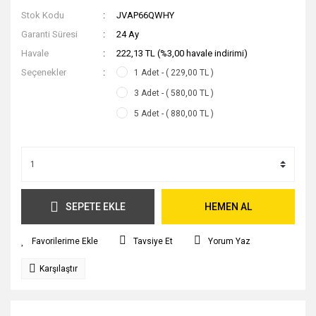
Stok Kodu
JVAP66QWHY
Garanti Süresi
24 Ay
Havale
222,13 TL (%3,00 havale indirimi)
Seçenekler
1 Adet - ( 229,00 TL )
3 Adet - ( 580,00 TL )
5 Adet - ( 880,00 TL )
SEPETE EKLE
HEMEN AL
Tavsiye Et
Yorum Yaz
Karşılaştır