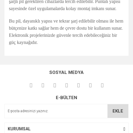
şarjlı pil gerektiren cihazlarda tercih edilebilir. Puntalı yapısı
sayesinde özel uygulamalarda kolay montaj imkanı sunar.
Bu pil, dayanıklı yapısı ve tekrar şarj edilebilir olması ile hem
bütçenize katkı sağlar hem de çevre dostu bir kullanım sunar.
Elektronik projelerinizde güvenle tercih edebileceğiniz bir
güç kaynağıdır.
Bu ürünün fiyat bilgisi, resim, ürün açıklamalarında ve diğer
konularda yetersiz gördüğünüz noktaları öneri formunu
Bu ürüne ilk yorumu siz yapın!
kullanarak tarafımıza iletebilirsiniz.
SOSYAL MEDYA
Görüş ve önerileriniz için teşekkür ederiz.
Yorum Yaz
Ürün resmi kalitesiz, bozuk veya görüntülenemiyor.
E-BÜLTEN
Ürün açıklamasında eksik bilgiler bulunuyor.
Ürün bilgilerinde hatalar bulunuyor.
EKLE
Ürün fiyatı diğer sitelerden daha pahalı.
Bu ürüne benzer farklı alternatifler olmalı.
KURUMSAL