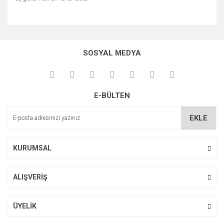
Bu ürünün fiyat bilgisi, resim, ürün açıklamalarında ve diğer
konularda yetersiz gördüğünüz noktaları öneri formunu
Bu ürüne ilk yorumu siz yapın!
kullanarak tarafımıza iletebilirsiniz.
SOSYAL MEDYA
Görüş ve önerileriniz için teşekkür ederiz.
Yorum Yaz
Ürün resmi kalitesiz, bozuk veya görüntülenemiyor.
E-BÜLTEN
Ürün açıklamasında eksik bilgiler bulunuyor.
Ürün bilgilerinde hatalar bulunuyor.
EKLE
Ürün fiyatı diğer sitelerden daha pahalı.
Bu ürüne benzer farklı alternatifler olmalı.
KURUMSAL
ALIŞVERİŞ
Gönder
ÜYELİK