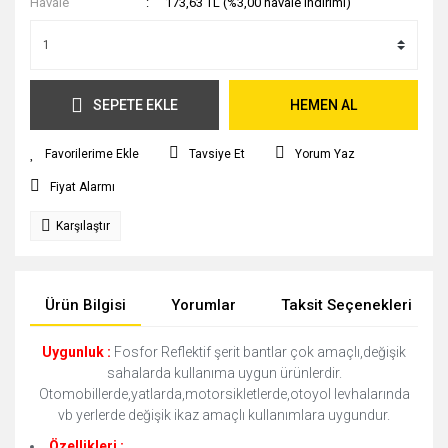
Havale
173,63 TL (%3,00 havale indirimi)
SEPETE EKLE
HEMEN AL
Tavsiye Et
Yorum Yaz
Fiyat Alarmı
Karşılaştır
Ürün Bilgisi
Yorumlar
Taksit Seçenekleri
Uygunluk :
Fosfor Reflektif şerit bantlar çok amaçlı,değişik
sahalarda kullanıma uygun ürünlerdir.
Otomobillerde,yatlarda,motorsikletlerde,otoyol levhalarında
vb yerlerde değişik ikaz amaçlı kullanımlara uygundur.
Özellikleri :