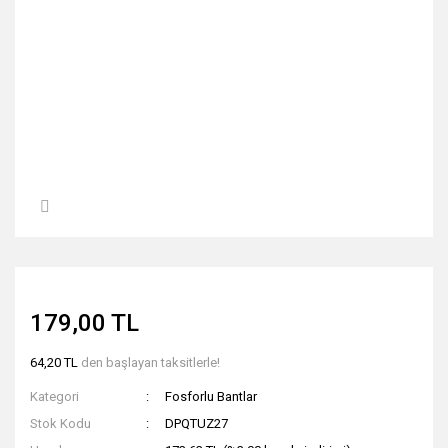
179,00 TL
64,20 TL
den başlayan taksitlerle!
Kategori
Fosforlu Bantlar
Stok Kodu
DPQTUZ27