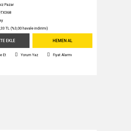
iz Pazar
QTX368
Ay
,33 TL (%3,00 havale indirimi)
TE EKLE
HEMEN AL
e Et
Yorum Yaz
Fiyat Alarmı