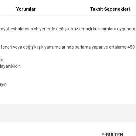
Yorumlar
Taksit Seçenekleri
toyol levhalarında vb yerlerde değişik ikaz amaçlı kullanımlara uygundur.
,el feneri veya değişik ışık yansımalarında parlama yapar ve ortalama 450
ir.
yanıklıdır.
ayın.
e diğer konularda yetersiz gördüğünüz noktaları öneri formunu kullanarak tarafımı
Bu ürüne ilk yorumu siz yapın!
r.
Yorum Yaz
E-BÜLTEN