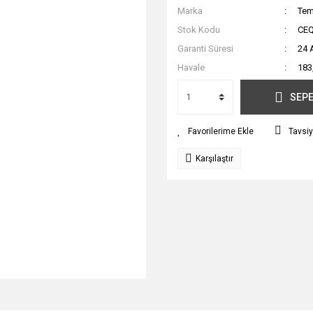
Marka
Tem
Stok Kodu
CE
Garanti Süresi
24 
Havale
183
SEPE
Tavsiy
Karşılaştır