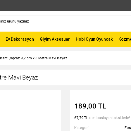
Ev Dekorasyon
Giyim Aksesuar
Hobi Oyun Oyuncak
Kozmet
 Bant Çapraz 9,2 cm x 5 Metre Mavi Beyaz
tre Mavi Beyaz
189,00 TL
67,79 TL
den başlayan taksitlerle!
Kategori
Fos