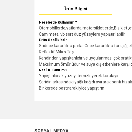
Ürün Bilgisi
Nerelerde Kullanırım ?
Otomobillerde,yatlarda,motorsikletlerde,Bisiklet ,o
Cam,metal vb sert düz yüzeylere yapıştırılabilir
Ürün Özellikleri :
Sadece karanlıkta parlar,Gece karanlıkta far ışığı
Reflektif Mikro Taşlı
Kendinden yapışkanlıdır ve uygulanması çok pratikt
Maksimum ömürlüdür ve suya dış etkenlere karşı da
Nasıl Kullanırım ?
Yapıştırılacak yüzeyi temizleyerek kurulayın.
Şeridin arkasındaki yağlı kağıdı ayırarak bantı hizal
Bir kerede bastırarak iyice yapıştırın
Bu ürünün fiyat bilgisi, resim, ürün açıklamalarında v
Görüş ve önerileriniz için teşekkür ederiz.
Ürün resmi kalitesiz, bozuk veya görüntülenemiyo
SOSYAL MEDYA