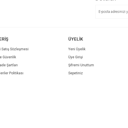
ERİŞ
ÜYELİK
i Satış Sözleşmesi
Yeni Üyelik
ve Güvenlik
Üye Girişi
Gönder
İade Şartları
Şifremi Unuttum
eriler Politikası
Sepetiniz