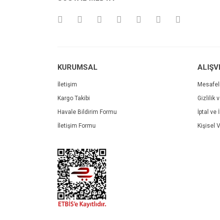
Ürün açıklamasında eksik bilgiler bulunuyor.
Ürün bilgilerinde hatalar bulunuyor.
Ürün fiyatı diğer sitelerden daha pahalı.
Bu ürüne benzer farklı alternatifler olmalı.
KURUMSAL
ALIŞV
İletişim
Mesafel
Kargo Takibi
Gizlilik 
Havale Bildirim Formu
İptal ve 
İletişim Formu
Kişisel V