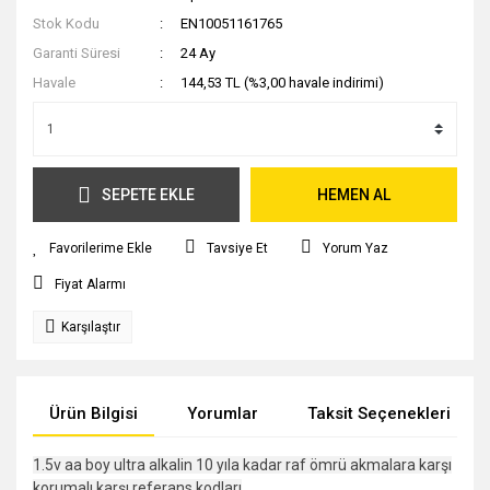
Stok Kodu
EN10051161765
Garanti Süresi
24 Ay
Havale
144,53 TL (%3,00 havale indirimi)
SEPETE EKLE
HEMEN AL
Tavsiye Et
Yorum Yaz
Fiyat Alarmı
Karşılaştır
Ürün Bilgisi
Yorumlar
Taksit Seçenekleri
1.5v aa boy ultra alkalin 10 yıla kadar raf ömrü akmalara karşı
korumalı karşı referans kodları