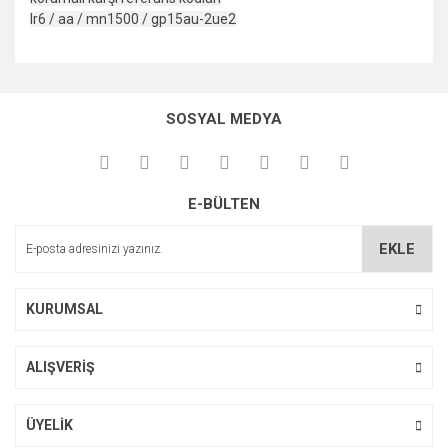
lr6 / aa / mn1500 / gp15au-2ue2
Bu ürünün fiyat bilgisi, resim, ürün açıklamalarında ve diğer
konularda yetersiz gördüğünüz noktaları öneri formunu
Bu ürüne ilk yorumu siz yapın!
kullanarak tarafımıza iletebilirsiniz.
SOSYAL MEDYA
Görüş ve önerileriniz için teşekkür ederiz.
Yorum Yaz
Ürün resmi kalitesiz, bozuk veya görüntülenemiyor.
E-BÜLTEN
Ürün açıklamasında eksik bilgiler bulunuyor.
Ürün bilgilerinde hatalar bulunuyor.
EKLE
Ürün fiyatı diğer sitelerden daha pahalı.
Bu ürüne benzer farklı alternatifler olmalı.
KURUMSAL
ALIŞVERİŞ
Gönder
ÜYELİK