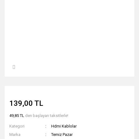
139,00 TL
49,85 TL
den başlayan taksitlerle!
Kategori
Hdmi Kablolar
Marka
Temiz Pazar