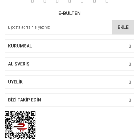
Yorum Yaz
Ürün resmi kalitesiz, bozuk veya görüntülenemiyor.
E-BÜLTEN
Ürün açıklamasında eksik bilgiler bulunuyor.
Ürün bilgilerinde hatalar bulunuyor.
EKLE
Ürün fiyatı diğer sitelerden daha pahalı.
Bu ürüne benzer farklı alternatifler olmalı.
KURUMSAL
ALIŞVERİŞ
Gönder
ÜYELİK
BİZİ TAKİP EDİN