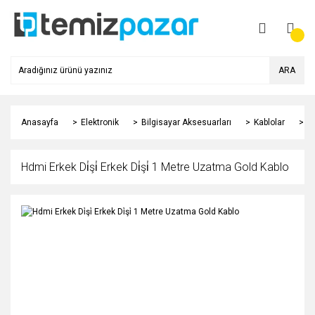
ARA
Anasayfa
Elektronik
Bilgisayar Aksesuarları
Kablolar
H
Hdmi Erkek Di̇şi̇ Erkek Di̇şi̇ 1 Metre Uzatma Gold Kablo