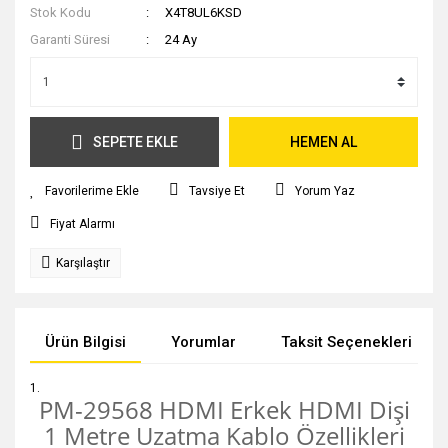
Stok Kodu
X4T8UL6KSD
Garanti Süresi
24 Ay
SEPETE EKLE
HEMEN AL
Tavsiye Et
Yorum Yaz
Fiyat Alarmı
Karşılaştır
Ürün Bilgisi
Yorumlar
Taksit Seçenekleri
PM-29568 HDMI Erkek HDMI Dişi
1 Metre Uzatma Kablo Özellikleri