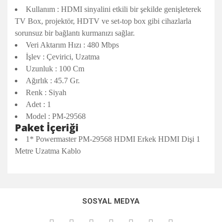
Kullanım : HDMI sinyalini etkili bir şekilde genişleterek
TV Box, projektör, HDTV ve set-top box gibi cihazlarla
sorunsuz bir bağlantı kurmanızı sağlar.
Veri Aktarım Hızı : 480 Mbps
İşlev : Çevirici, Uzatma
Uzunluk : 100 Cm
Ağırlık : 45.7 Gr.
Renk : Siyah
Adet : 1
Model : PM-29568
Paket İçeriği
1* Powermaster PM-29568 HDMI Erkek HDMI Dişi 1
Metre Uzatma Kablo
Bu ürünün fiyat bilgisi, resim, ürün açıklamalarında ve diğer
konularda yetersiz gördüğünüz noktaları öneri formunu
Bu ürüne ilk yorumu siz yapın!
kullanarak tarafımıza iletebilirsiniz.
SOSYAL MEDYA
Görüş ve önerileriniz için teşekkür ederiz.