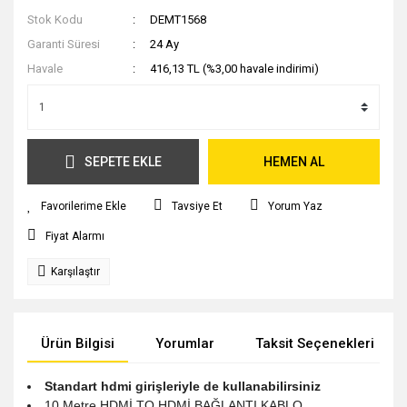
Stok Kodu
DEMT1568
Garanti Süresi
24 Ay
Havale
416,13 TL (%3,00 havale indirimi)
SEPETE EKLE
HEMEN AL
Tavsiye Et
Yorum Yaz
Fiyat Alarmı
Karşılaştır
Ürün Bilgisi
Yorumlar
Taksit Seçenekleri
Standart hdmi girişleriyle de kullanabilirsiniz
10 Metre HDMİ TO HDMİ BAĞLANTI KABLO