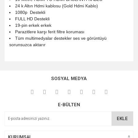
24 k Altın Hdmi kablosu (Gold Hdmi Kablo)
1080p Destekli
FULL HD Destekli
19-pin erkek erkek
Parazitlere karşı ferit filtre koruması
Tüm multimedyalar destekler ses ve görüntüyü
sorunsuzca aktarır
Bu ürünün fiyat bilgisi, resim, ürün açıklamalarında ve diğer
konularda yetersiz gördüğünüz noktaları öneri formunu
Bu ürüne ilk yorumu siz yapın!
kullanarak tarafımıza iletebilirsiniz.
SOSYAL MEDYA
Görüş ve önerileriniz için teşekkür ederiz.
Yorum Yaz
Ürün resmi kalitesiz, bozuk veya görüntülenemiyor.
E-BÜLTEN
Ürün açıklamasında eksik bilgiler bulunuyor.
Ürün bilgilerinde hatalar bulunuyor.
EKLE
Ürün fiyatı diğer sitelerden daha pahalı.
Bu ürüne benzer farklı alternatifler olmalı.
KURUMSAL